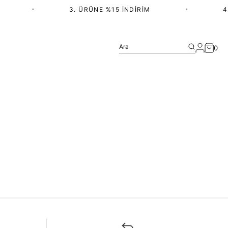
•
3. ÜRÜNE %15 İNDIRIM
•
4.
Ara
0