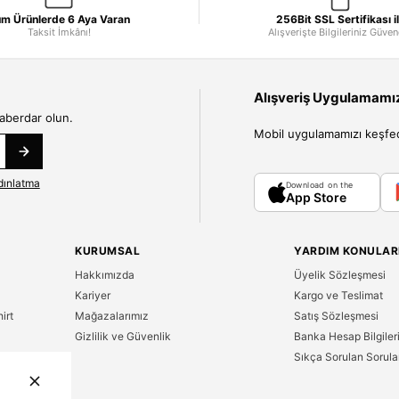
m Ürünlerde 6 Aya Varan
256Bit SSL Sertifikası i
Taksit İmkânı!
Alışverişte Bilgileriniz Güve
Alışveriş Uygulamamızı
haberdar olun.
Mobil uygulamamızı keşfedin
dınlatma
Download on the
App Store
KURUMSAL
YARDIM KONULAR
Hakkımızda
Üyelik Sözleşmesi
Kariyer
Kargo ve Teslimat
irt
Mağazalarımız
Satış Sözleşmesi
Gizlilik ve Güvenlik
Banka Hesap Bilgiler
Sıkça Sorulan Sorula
n