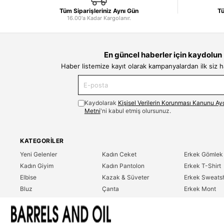
Tüm Siparişleriniz Aynı Gün
Tü
16.00'a Kadar Kargolanır.
En güncel haberler için kaydolun
Haber listemize kayıt olarak kampanyalardan ilk siz 
Kaydolarak
Kişisel Verilerin Korunması Kanunu Ay
Metni
'ni kabul etmiş olursunuz.
KATEGORILER
Yeni Gelenler
Kadın Ceket
Erkek Gömlek
Kadın Giyim
Kadın Pantolon
Erkek T-Shirt
Elbise
Kazak & Süveter
Erkek Sweatsh
Bluz
Çanta
Erkek Mont
Gömlek
Parfüm
Erkek Ceket
T-Shirt
Erkek Giyim
Erkek Pantolo
Sweatshirt
Çok Satanlar
İndirim