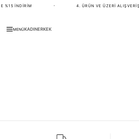
E %15 İNDIRIM
•
4. ÜRÜN VE ÜZERI ALIŞVERIŞ
KADIN
ERKEK
MENÜ