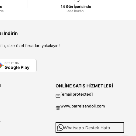
le
14 Gün İçerisinde
nde.
İade İmkânı!
 İndirin
, size özel fırsatları yakalayın!
GET IT ON
Google Play
I
ONLINE SATIŞ HIZMETLERI
[email protected]
www.barrelsandoil.com
i
r
Whatsapp Destek Hattı