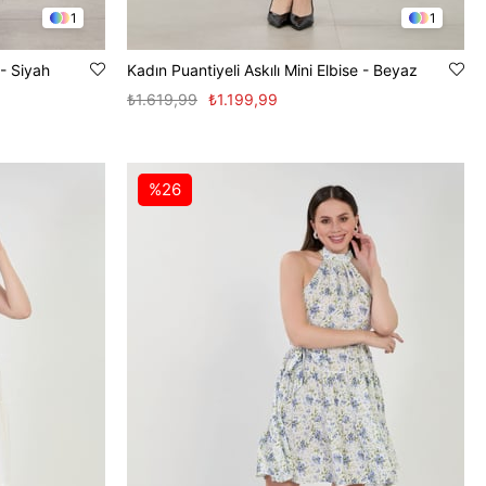
1
1
 - Siyah
Kadın Puantiyeli Askılı Mini Elbise - Beyaz
₺1.619,99
₺1.199,99
%26