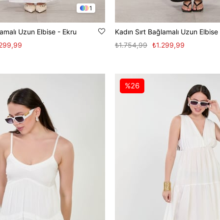
1
lamalı Uzun Elbise - Ekru
Kadın Sırt Bağlamalı Uzun Elbise
.299,99
₺1.754,99
₺1.299,99
%26