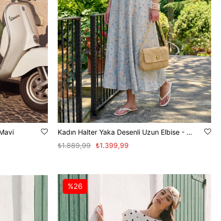
 Mavi
Kadın Halter Yaka Desenli Uzun Elbise - Mavi
₺1.889,99
₺1.399,99
%26