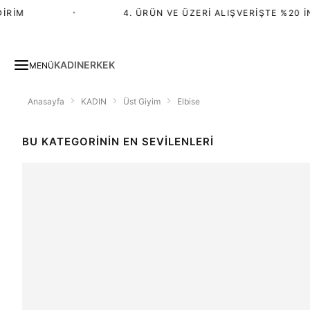
•
4. ÜRÜN VE ÜZERI ALIŞVERIŞTE %20 İNDIRIM
KADIN
ERKEK
MENÜ
Anasayfa
KADIN
Üst Giyim
Elbise
BU KATEGORININ EN SEVILENLERI