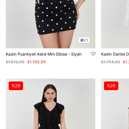
1
Kadın Puantiyeli Askılı Mini Elbise - Siyah
₺1.619,99
₺1.199,99
₺1.754,99
₺1
%26
%26