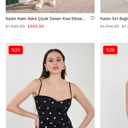
Kadın Kalın Askılı Çiçek Desen Kısa Elbise - Beyaz
Kadın Sırt Bağ
₺1.349,99
₺999,99
₺1.754,99
₺1
%26
%26