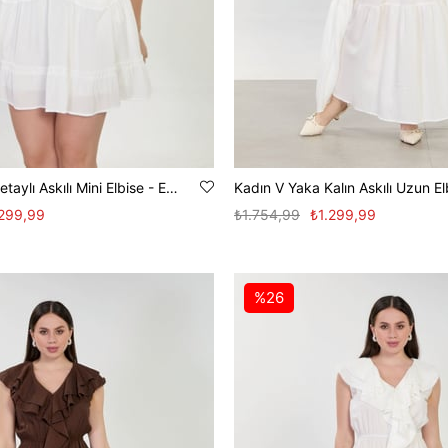
Kadın Dantel Detaylı Askılı Mini Elbise - Ekru
.299,99
₺1.754,99
₺1.299,99
%26