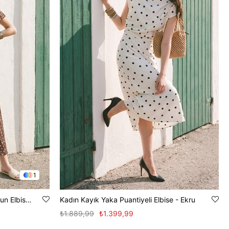
1
Kadın V Yaka Fırfırlı Puantiyeli Uzun Elbise - Kahve
Kadın Kayık Yaka Puantiyeli Elbise - Ekru
₺1.889,99
₺1.399,99