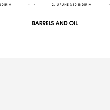
•
•
2.⁠ ⁠ÜRÜNE %10 İNDIRIM
•