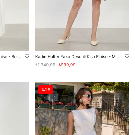
Kadın V Yaka Kalın Askılı Uzun Elbise - Beyaz
Kadın Halter Yaka Desenli Kısa Elbise - Mavi Çiçek
₺1.349,99
₺999,99
%26