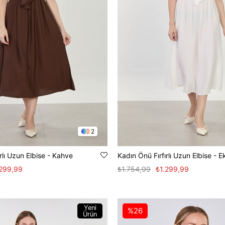
2
rlı Uzun Elbise - Kahve
Kadın Önü Fırfırlı Uzun Elbise - E
.299,99
₺1.754,99
₺1.299,99
Yeni
%26
Ürün