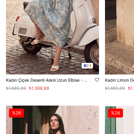
1
Kadın Çiçek Desenli Askılı Uzun Elbise - Mint
₺1.889,99
₺1.399,99
₺1.889,99
₺1
%26
%26