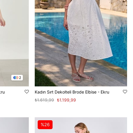
2
kru
Kadın Sırt Dekolteli Brode Elbise - Ekru
₺1.619,99
₺1.199,99
%26