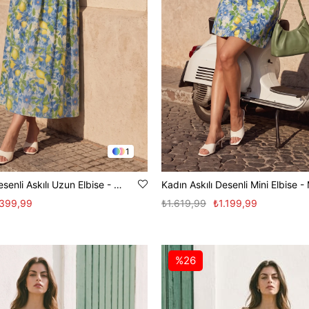
1
Kadın Limon Desenli Askılı Uzun Elbise - Mavi
Kadın Askılı Desenli Mini Elbise -
.399,99
₺1.619,99
₺1.199,99
%26