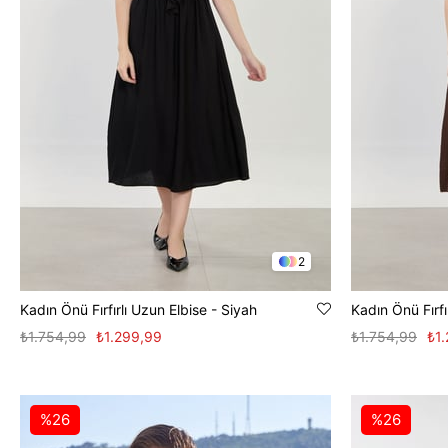
2
Kadın Önü Fırfırlı Uzun Elbise - Siyah
Kadın Önü Fırfı
₺1.754,99
₺1.299,99
₺1.754,99
₺1
%26
%26