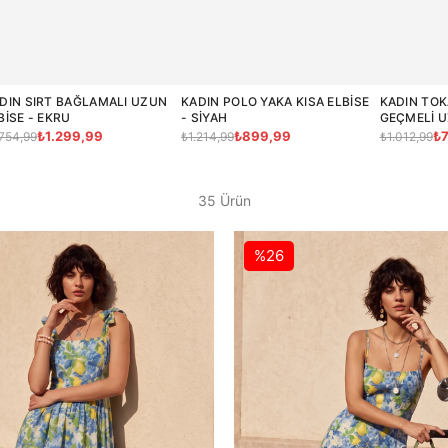
DIN SIRT BAĞLAMALI UZUN
KADIN POLO YAKA KISA ELBISE
KADIN TO
BISE - EKRU
- SIYAH
GEÇMELI U
KAHVE
₺1.299,99
₺899,99
₺
.754,99
₺1.214,99
₺1.012,99
35 Ürün
%26