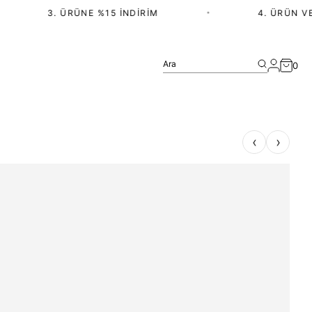
3. ÜRÜNE %15 İNDIRIM
•
4. ÜRÜN VE ÜZERI A
Ara
0
‹
›