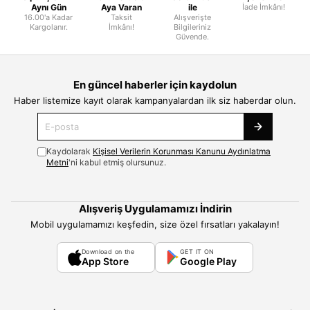
Aynı Gün
Aya Varan
ile
İade İmkânı!
16.00'a Kadar
Taksit
Alışverişte
Kargolanır.
İmkânı!
Bilgileriniz
Güvende.
En güncel haberler için kaydolun
Haber listemize kayıt olarak kampanyalardan ilk siz haberdar olun.
Kaydolarak
Kişisel Verilerin Korunması Kanunu Aydınlatma
Metni
'ni kabul etmiş olursunuz.
Alışveriş Uygulamamızı İndirin
Mobil uygulamamızı keşfedin, size özel fırsatları yakalayın!
Download on the
GET IT ON
App Store
Google Play