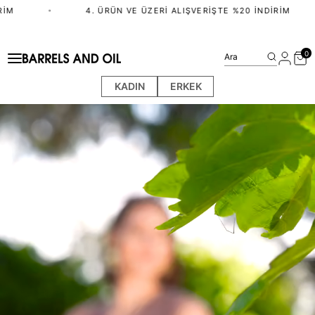
. ÜRÜN VE ÜZERI ALIŞVERIŞTE %20 İNDIRIM
•
•
2.⁠ ⁠Ü
0
Ara
KADIN
ERKEK