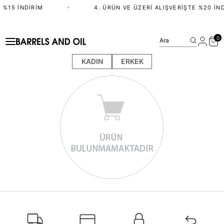
 %15 İNDIRIM
•
4. ÜRÜN VE ÜZERI ALIŞVERIŞTE %20 İND
0
Ara
KADIN
ERKEK