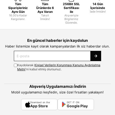
Tüm
Tüm
256Bit SSL
14 Gün
Siparişleriniz
Ürünlerde 6
Sertifikası
İçerisinde
Aynı Gün
Aya Varan
ile
İade İmkânı!
16.00'a Kadar
Taksit
Alışverişte
Kargolanır.
İmkânı!
Bilgileriniz
Güvende.
En güncel haberler için kaydolun
Haber listemize kayıt olarak kampanyalardan ilk siz haberdar olun.
Kaydolarak
Kişisel Verilerin Korunması Kanunu Aydınlatma
Metni
'ni kabul etmiş olursunuz.
Alışveriş Uygulamamızı İndirin
Mobil uygulamamızı keşfedin, size özel fırsatları yakalayın!
Download on the
GET IT ON
App Store
Google Play