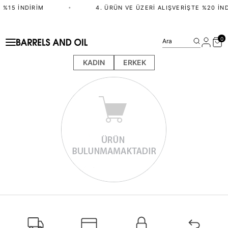
 %15 İNDIRIM
•
4. ÜRÜN VE ÜZERI ALIŞVERIŞTE %20 İND
0
Ara
KADIN
ERKEK