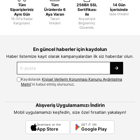
Tüm
Tüm
256Bit SSL
14 Gün
Siparişleriniz
Ürünlerde 6
Sertifikası
İçerisinde
Aynı Gün
Aya Varan
ile
İade İmkânı!
16.00'a Kadar
Taksit
Alışverişte
Kargolanır.
İmkânı!
Bilgileriniz
Güvende.
En güncel haberler için kaydolun
Haber listemize kayıt olarak kampanyalardan ilk siz haberdar olun.
Kaydolarak
Kişisel Verilerin Korunması Kanunu Aydınlatma
Metni
'ni kabul etmiş olursunuz.
Alışveriş Uygulamamızı İndirin
Mobil uygulamamızı keşfedin, size özel fırsatları yakalayın!
Download on the
GET IT ON
App Store
Google Play