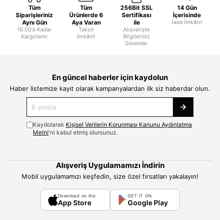
Tüm
Tüm
256Bit SSL
14 Gün
Siparişleriniz
Ürünlerde 6
Sertifikası
İçerisinde
Aynı Gün
Aya Varan
ile
İade İmkânı!
16.00'a Kadar
Taksit
Alışverişte
Kargolanır.
İmkânı!
Bilgileriniz
Güvende.
En güncel haberler için kaydolun
Haber listemize kayıt olarak kampanyalardan ilk siz haberdar olun.
Kaydolarak
Kişisel Verilerin Korunması Kanunu Aydınlatma
Metni
'ni kabul etmiş olursunuz.
Alışveriş Uygulamamızı İndirin
Mobil uygulamamızı keşfedin, size özel fırsatları yakalayın!
Download on the
GET IT ON
App Store
Google Play