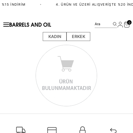
 %15 İNDIRIM
•
4. ÜRÜN VE ÜZERI ALIŞVERIŞTE %20 İND
0
Ara
KADIN
ERKEK