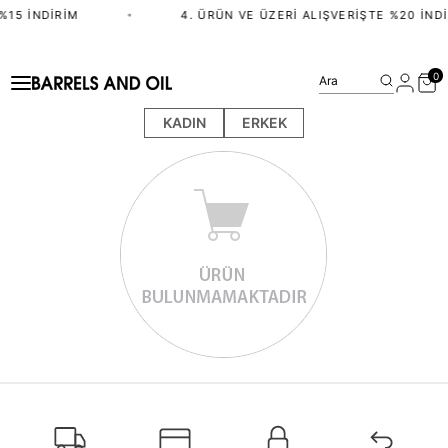
%15 İNDIRIM
•
4. ÜRÜN VE ÜZERI ALIŞVERIŞTE %20 İNDI
0
Ara
KADIN
ERKEK