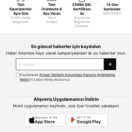
Tüm
Tüm
256Bit SSL
14 Gün
Siparişleriniz
Ürünlerde 6
Sertifikası
İçerisinde
Aynı Gün
Aya Varan
ile
İade İmkânı!
16.00'a Kadar
Taksit
Alışverişte
Kargolanır.
İmkânı!
Bilgileriniz
Güvende.
En güncel haberler için kaydolun
Haber listemize kayıt olarak kampanyalardan ilk siz haberdar olun.
Kaydolarak
Kişisel Verilerin Korunması Kanunu Aydınlatma
Metni
'ni kabul etmiş olursunuz.
Alışveriş Uygulamamızı İndirin
Mobil uygulamamızı keşfedin, size özel fırsatları yakalayın!
Download on the
GET IT ON
App Store
Google Play