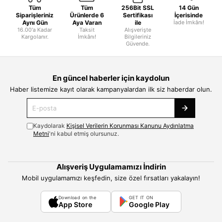
Tüm
Tüm
256Bit SSL
14 Gün
Siparişleriniz
Ürünlerde 6
Sertifikası
İçerisinde
Aynı Gün
Aya Varan
ile
İade İmkânı!
16.00'a Kadar
Taksit
Alışverişte
Kargolanır.
İmkânı!
Bilgileriniz
Güvende.
En güncel haberler için kaydolun
Haber listemize kayıt olarak kampanyalardan ilk siz haberdar olun.
Kaydolarak
Kişisel Verilerin Korunması Kanunu Aydınlatma
Metni
'ni kabul etmiş olursunuz.
Alışveriş Uygulamamızı İndirin
Mobil uygulamamızı keşfedin, size özel fırsatları yakalayın!
Download on the
GET IT ON
App Store
Google Play