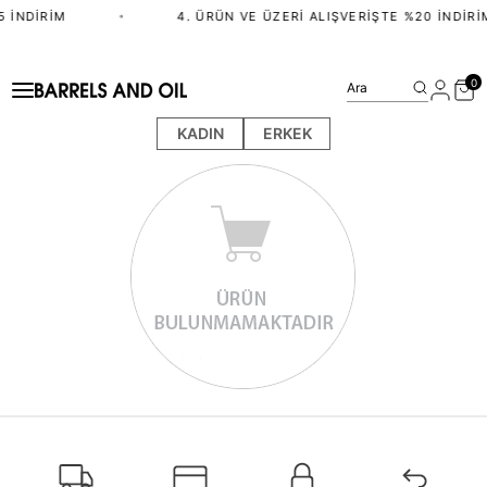
 İNDIRIM
•
4. ÜRÜN VE ÜZERI ALIŞVERIŞTE %20 İNDIRI
0
Ara
KADIN
ERKEK