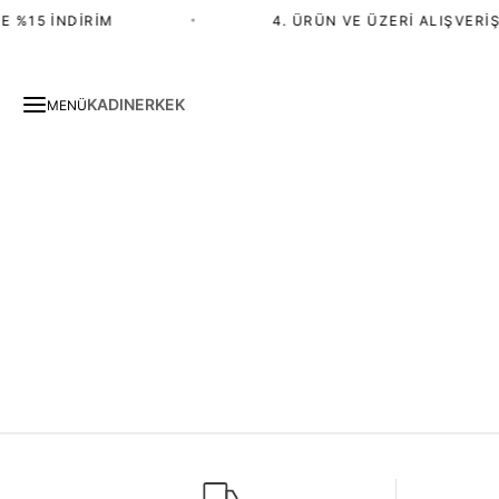
 %15 İNDIRIM
•
4. ÜRÜN VE ÜZERI ALIŞVERIŞ
KADIN
ERKEK
MENÜ