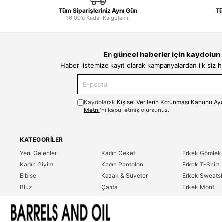
Tüm Siparişleriniz Aynı Gün
Tü
16.00'a Kadar Kargolanır.
En güncel haberler için kaydolun
Haber listemize kayıt olarak kampanyalardan ilk siz 
Kaydolarak
Kişisel Verilerin Korunması Kanunu Ay
Metni
'ni kabul etmiş olursunuz.
KATEGORILER
Yeni Gelenler
Kadın Ceket
Erkek Gömlek
Kadın Giyim
Kadın Pantolon
Erkek T-Shirt
Elbise
Kazak & Süveter
Erkek Sweatsh
Bluz
Çanta
Erkek Mont
Gömlek
Parfüm
Erkek Ceket
T-Shirt
Erkek Giyim
Erkek Pantolo
Sweatshirt
Çok Satanlar
İndirim