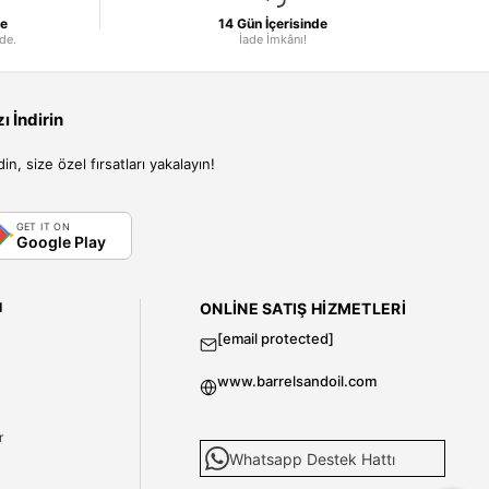
le
14 Gün İçerisinde
nde.
İade İmkânı!
 İndirin
, size özel fırsatları yakalayın!
GET IT ON
Google Play
I
ONLINE SATIŞ HIZMETLERI
[email protected]
www.barrelsandoil.com
i
r
Whatsapp Destek Hattı