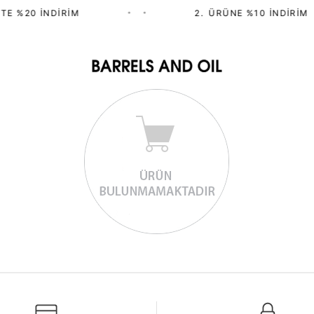
TE %20 İNDIRIM
•
•
2.⁠ ⁠ÜRÜNE %10 İNDIRIM