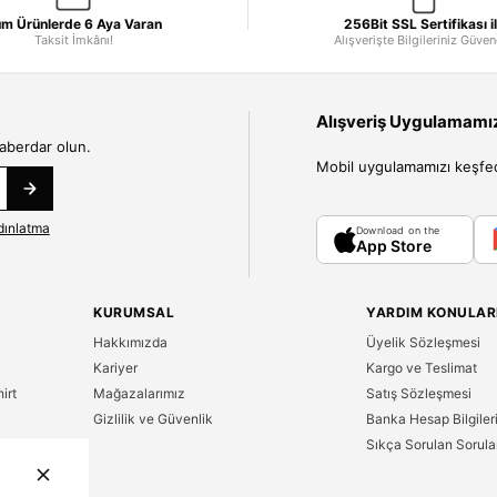
m Ürünlerde 6 Aya Varan
256Bit SSL Sertifikası i
Taksit İmkânı!
Alışverişte Bilgileriniz Güve
Alışveriş Uygulamamızı
haberdar olun.
Mobil uygulamamızı keşfedin
dınlatma
Download on the
App Store
KURUMSAL
YARDIM KONULAR
Hakkımızda
Üyelik Sözleşmesi
Kariyer
Kargo ve Teslimat
irt
Mağazalarımız
Satış Sözleşmesi
Gizlilik ve Güvenlik
Banka Hesap Bilgiler
Sıkça Sorulan Sorula
n