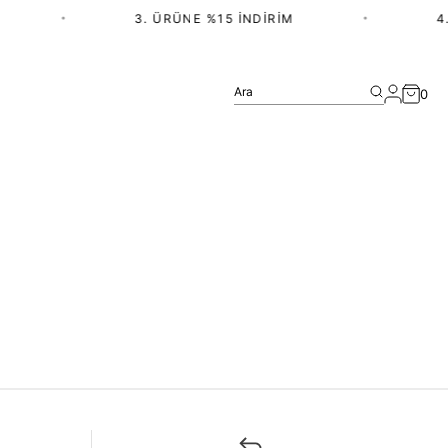
•
3. ÜRÜNE %15 İNDIRIM
•
4.
Ara
0