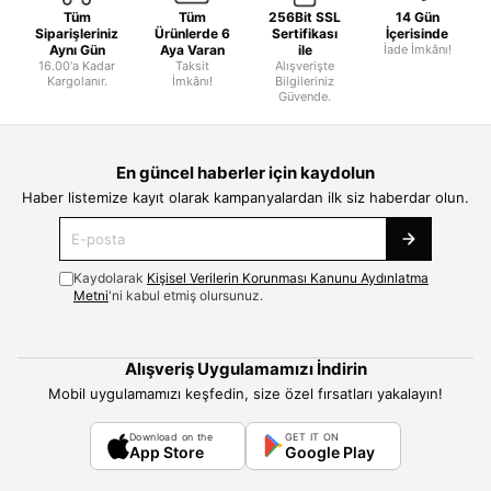
Tüm
Tüm
256Bit SSL
14 Gün
Siparişleriniz
Ürünlerde 6
Sertifikası
İçerisinde
Aynı Gün
Aya Varan
ile
İade İmkânı!
16.00'a Kadar
Taksit
Alışverişte
Kargolanır.
İmkânı!
Bilgileriniz
Güvende.
En güncel haberler için kaydolun
Haber listemize kayıt olarak kampanyalardan ilk siz haberdar olun.
Kaydolarak
Kişisel Verilerin Korunması Kanunu Aydınlatma
Metni
'ni kabul etmiş olursunuz.
Alışveriş Uygulamamızı İndirin
Mobil uygulamamızı keşfedin, size özel fırsatları yakalayın!
Download on the
GET IT ON
App Store
Google Play