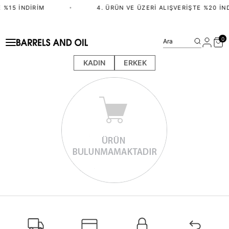
 %15 İNDIRIM
•
4. ÜRÜN VE ÜZERI ALIŞVERIŞTE %20 İN
0
Ara
KADIN
ERKEK