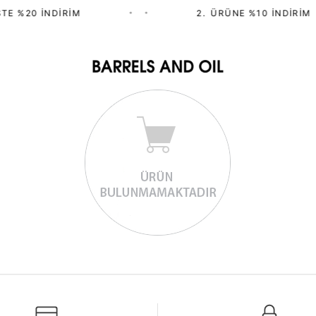
TE %20 İNDIRIM
•
•
2.⁠ ⁠ÜRÜNE %10 İNDIRIM