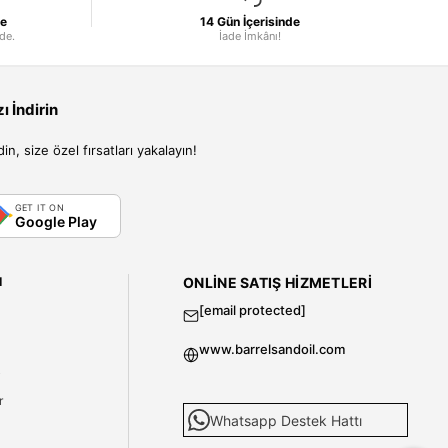
le
14 Gün İçerisinde
nde.
İade İmkânı!
 İndirin
, size özel fırsatları yakalayın!
GET IT ON
Google Play
I
ONLINE SATIŞ HIZMETLERI
[email protected]
www.barrelsandoil.com
i
r
Whatsapp Destek Hattı