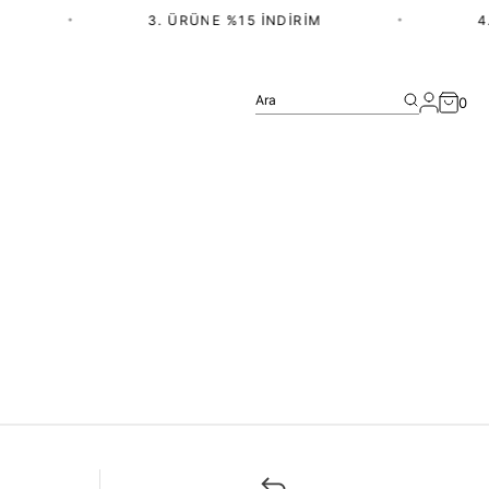
•
3. ÜRÜNE %15 İNDIRIM
•
4.
Ara
0