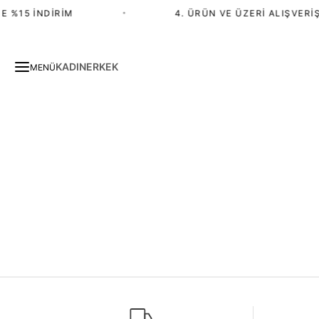
E %15 İNDIRIM
•
4. ÜRÜN VE ÜZERI ALIŞVERIŞ
KADIN
ERKEK
MENÜ