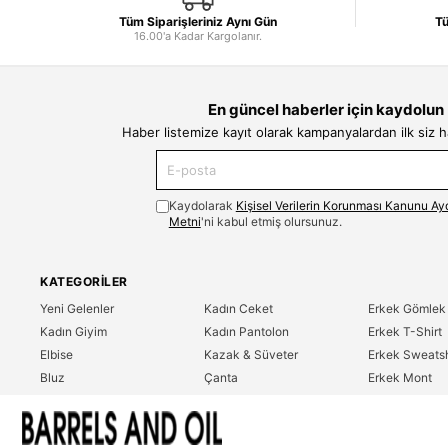
Tüm Siparişleriniz Aynı Gün
Tü
16.00'a Kadar Kargolanır.
En güncel haberler için kaydolun
Haber listemize kayıt olarak kampanyalardan ilk siz 
Kaydolarak
Kişisel Verilerin Korunması Kanunu Ay
Metni
'ni kabul etmiş olursunuz.
KATEGORILER
Yeni Gelenler
Kadın Ceket
Erkek Gömlek
Kadın Giyim
Kadın Pantolon
Erkek T-Shirt
Elbise
Kazak & Süveter
Erkek Sweatsh
Bluz
Çanta
Erkek Mont
Gömlek
Parfüm
Erkek Ceket
T-Shirt
Erkek Giyim
Erkek Pantolo
Sweatshirt
Çok Satanlar
İndirim