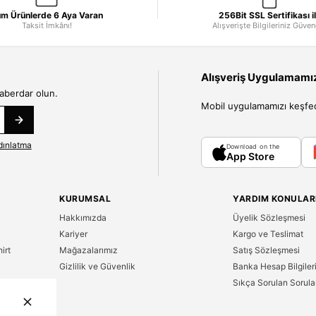
m Ürünlerde 6 Aya Varan
256Bit SSL Sertifikası i
Taksit İmkânı!
Alışverişte Bilgileriniz Güve
Alışveriş Uygulamamızı
haberdar olun.
Mobil uygulamamızı keşfedin
dınlatma
Download on the
App Store
KURUMSAL
YARDIM KONULAR
Hakkımızda
Üyelik Sözleşmesi
Kariyer
Kargo ve Teslimat
irt
Mağazalarımız
Satış Sözleşmesi
Gizlilik ve Güvenlik
Banka Hesap Bilgiler
Sıkça Sorulan Sorula
n