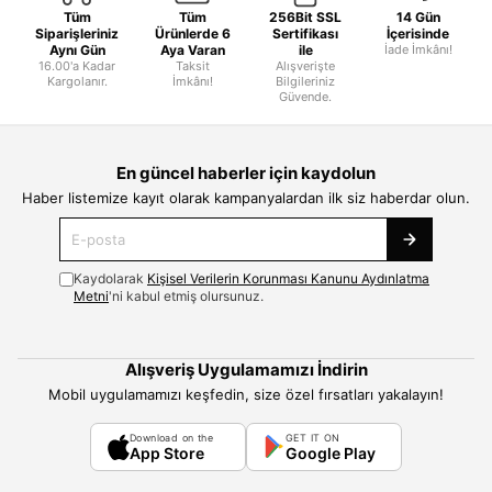
Tüm
Tüm
256Bit SSL
14 Gün
Siparişleriniz
Ürünlerde 6
Sertifikası
İçerisinde
Aynı Gün
Aya Varan
ile
İade İmkânı!
16.00'a Kadar
Taksit
Alışverişte
Kargolanır.
İmkânı!
Bilgileriniz
Güvende.
En güncel haberler için kaydolun
Haber listemize kayıt olarak kampanyalardan ilk siz haberdar olun.
Kaydolarak
Kişisel Verilerin Korunması Kanunu Aydınlatma
Metni
'ni kabul etmiş olursunuz.
Alışveriş Uygulamamızı İndirin
Mobil uygulamamızı keşfedin, size özel fırsatları yakalayın!
Download on the
GET IT ON
App Store
Google Play