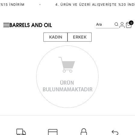
%15 İNDIRIM
•
4. ÜRÜN VE ÜZERI ALIŞVERIŞTE %20 İND
0
Ara
KADIN
ERKEK