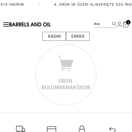
%15 İNDIRIM
•
4. ÜRÜN VE ÜZERI ALIŞVERIŞTE %20 İND
0
Ara
KADIN
ERKEK