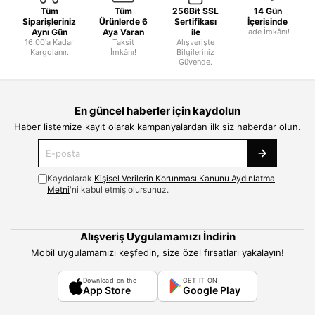
Tüm
Tüm
256Bit SSL
14 Gün
Siparişleriniz
Ürünlerde 6
Sertifikası
İçerisinde
Aynı Gün
Aya Varan
ile
İade İmkânı!
16.00'a Kadar
Taksit
Alışverişte
Kargolanır.
İmkânı!
Bilgileriniz
Güvende.
En güncel haberler için kaydolun
Haber listemize kayıt olarak kampanyalardan ilk siz haberdar olun.
Kaydolarak
Kişisel Verilerin Korunması Kanunu Aydınlatma
Metni
'ni kabul etmiş olursunuz.
Alışveriş Uygulamamızı İndirin
Mobil uygulamamızı keşfedin, size özel fırsatları yakalayın!
Download on the
GET IT ON
App Store
Google Play