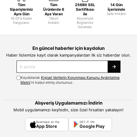
Tüm
Tüm
256Bit SSL
14 Gün
Siparişleriniz
Ürünlerde 6
Sertifikası
İçerisinde
Aynı Gün
Aya Varan
ile
İade İmkânı!
16.00'a Kadar
Taksit
Alışverişte
Kargolanır.
İmkânı!
Bilgileriniz
Güvende.
En güncel haberler için kaydolun
Haber listemize kayıt olarak kampanyalardan ilk siz haberdar olun.
Kaydolarak
Kişisel Verilerin Korunması Kanunu Aydınlatma
Metni
'ni kabul etmiş olursunuz.
Alışveriş Uygulamamızı İndirin
Mobil uygulamamızı keşfedin, size özel fırsatları yakalayın!
Download on the
GET IT ON
App Store
Google Play