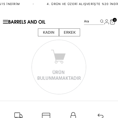
%15 İNDIRIM
•
4. ÜRÜN VE ÜZERI ALIŞVERIŞTE %20 İNDI
0
Ara
KADIN
ERKEK