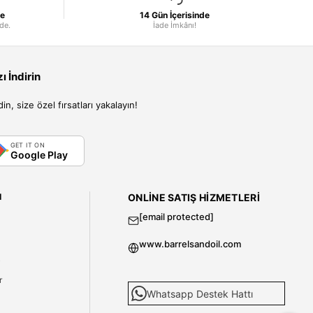
le
14 Gün İçerisinde
nde.
İade İmkânı!
 İndirin
, size özel fırsatları yakalayın!
GET IT ON
Google Play
I
ONLINE SATIŞ HIZMETLERI
[email protected]
www.barrelsandoil.com
i
r
Whatsapp Destek Hattı