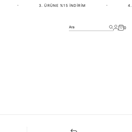
•
3. ÜRÜNE %15 İNDIRIM
•
4.
Ara
0