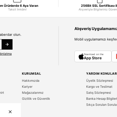
m Ürünlerde 6 Aya Varan
256Bit SSL Sertifikası i
Taksit İmkânı!
Alışverişte Bilgileriniz Güve
Alışveriş Uygulamamızı
haberdar olun.
Mobil uygulamamızı keşfedin
dınlatma
Download on the
App Store
KURUMSAL
YARDIM KONULAR
Hakkımızda
Üyelik Sözleşmesi
Kariyer
Kargo ve Teslimat
irt
Mağazalarımız
Satış Sözleşmesi
Gizlilik ve Güvenlik
Banka Hesap Bilgiler
Sıkça Sorulan Sorula
n