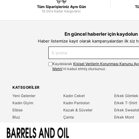
Tüm Siparişleriniz Aynı Gün
Tü
16.00'a Kadar Kargolanır.
En güncel haberler için kaydolun
Haber listemize kayıt olarak kampanyalardan ilk siz 
Kaydolarak
Kişisel Verilerin Korunması Kanunu Ay
Metni
'ni kabul etmiş olursunuz.
KATEGORILER
Yeni Gelenler
Kadın Ceket
Erkek Gömlek
Kadın Giyim
Kadın Pantolon
Erkek T-Shirt
Elbise
Kazak & Süveter
Erkek Sweatsh
Bluz
Çanta
Erkek Mont
Gömlek
Parfüm
Erkek Ceket
T-Shirt
Erkek Giyim
Erkek Pantolo
Sweatshirt
Çok Satanlar
İndirim