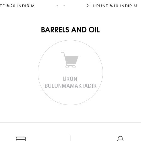
TE %20 İNDIRIM
•
•
2.⁠ ⁠ÜRÜNE %10 İNDIRIM