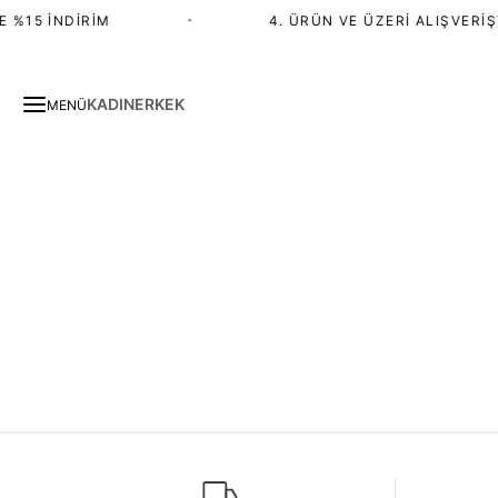
 %15 İNDIRIM
•
4. ÜRÜN VE ÜZERI ALIŞVERIŞ
KADIN
ERKEK
MENÜ