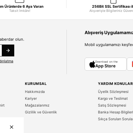
m Ürünlerde 6 Aya Varan
256Bit SSL Sertifikası i
Taksit İmkânı!
Alışverişte Bilgileriniz Güve
Alışveriş Uygulamamızı
haberdar olun.
Mobil uygulamamızı keşfedin
dınlatma
Download on the
App Store
KURUMSAL
YARDIM KONULAR
Hakkımızda
Üyelik Sözleşmesi
Kariyer
Kargo ve Teslimat
irt
Mağazalarımız
Satış Sözleşmesi
Gizlilik ve Güvenlik
Banka Hesap Bilgiler
Sıkça Sorulan Sorula
n