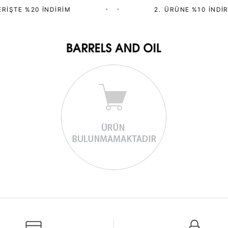
RIŞTE %20 İNDIRIM
•
•
2.⁠ ⁠ÜRÜNE %10 İNDIR