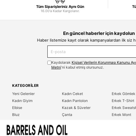
Tüm Siparişleriniz Aynı Gün
Tü
16.00'a Kadar Kargolanır.
En güncel haberler için kaydolun
Haber listemize kayıt olarak kampanyalardan ilk siz 
Kaydolarak
Kişisel Verilerin Korunması Kanunu Ay
Metni
'ni kabul etmiş olursunuz.
KATEGORILER
Yeni Gelenler
Kadın Ceket
Erkek Gömlek
Kadın Giyim
Kadın Pantolon
Erkek T-Shirt
Elbise
Kazak & Süveter
Erkek Sweatsh
Bluz
Çanta
Erkek Mont
Gömlek
Parfüm
Erkek Ceket
T-Shirt
Erkek Giyim
Erkek Pantolo
Sweatshirt
Çok Satanlar
İndirim