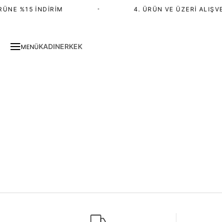
RÜNE %15 İNDIRIM
•
4. ÜRÜN VE ÜZERI ALIŞVE
KADIN
ERKEK
MENÜ