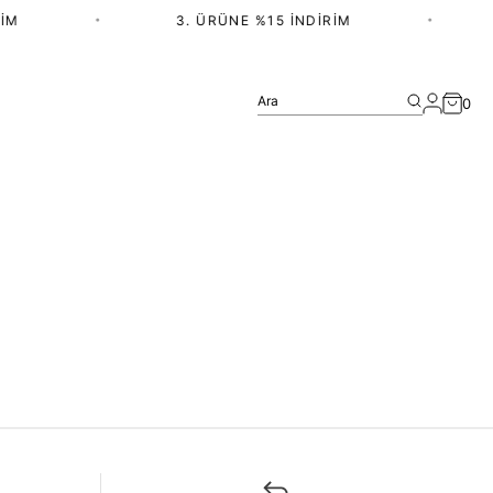
IM
•
3. ÜRÜNE %15 İNDIRIM
•
Ara
0