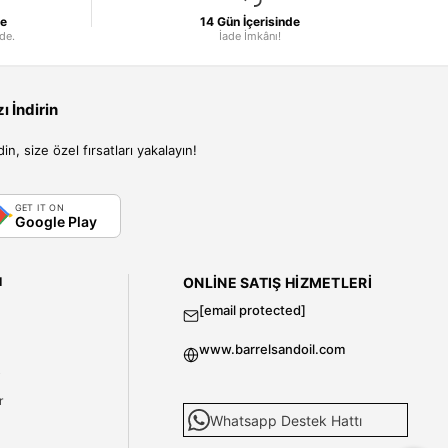
le
14 Gün İçerisinde
nde.
İade İmkânı!
 İndirin
, size özel fırsatları yakalayın!
GET IT ON
Google Play
I
ONLINE SATIŞ HIZMETLERI
[email protected]
www.barrelsandoil.com
i
r
Whatsapp Destek Hattı