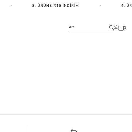
•
3. ÜRÜNE %15 İNDIRIM
•
4. ÜR
Ara
0