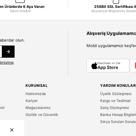
m Ürünlerde 6 Aya Varan
256Bit SSL Sertifikası i
Taksit İmkânı!
Alışverişte Bilgileriniz Güve
Alışveriş Uygulamamızı
haberdar olun.
Mobil uygulamamızı keşfedin
dınlatma
Download on the
App Store
KURUMSAL
YARDIM KONULAR
Hakkımızda
Üyelik Sözleşmesi
Kariyer
Kargo ve Teslimat
irt
Mağazalarımız
Satış Sözleşmesi
Gizlilik ve Güvenlik
Banka Hesap Bilgiler
Sıkça Sorulan Sorula
n