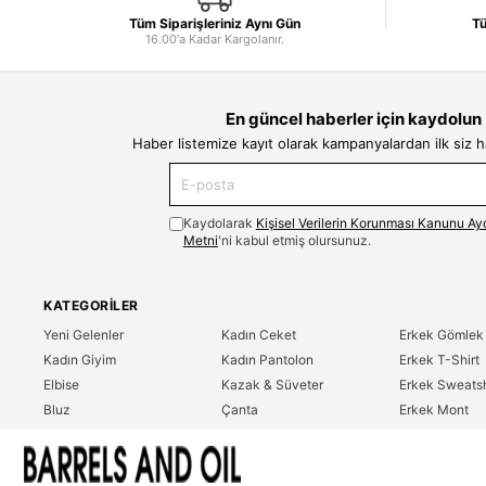
Tüm Siparişleriniz Aynı Gün
Tü
16.00'a Kadar Kargolanır.
En güncel haberler için kaydolun
Haber listemize kayıt olarak kampanyalardan ilk siz 
Kaydolarak
Kişisel Verilerin Korunması Kanunu Ay
Metni
'ni kabul etmiş olursunuz.
KATEGORILER
Yeni Gelenler
Kadın Ceket
Erkek Gömlek
Kadın Giyim
Kadın Pantolon
Erkek T-Shirt
Elbise
Kazak & Süveter
Erkek Sweatsh
Bluz
Çanta
Erkek Mont
Gömlek
Parfüm
Erkek Ceket
T-Shirt
Erkek Giyim
Erkek Pantolo
Sweatshirt
Çok Satanlar
İndirim