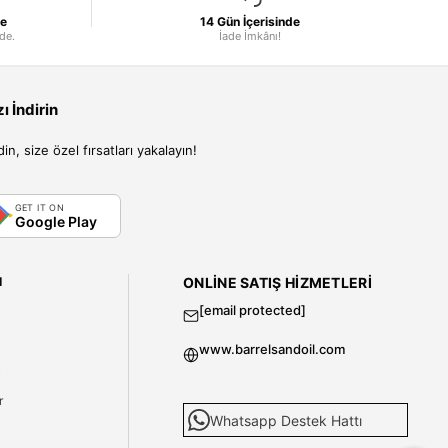
le
14 Gün İçerisinde
nde.
İade İmkânı!
 İndirin
, size özel fırsatları yakalayın!
GET IT ON
Google Play
I
ONLINE SATIŞ HIZMETLERI
[email protected]
www.barrelsandoil.com
i
r
Whatsapp Destek Hattı