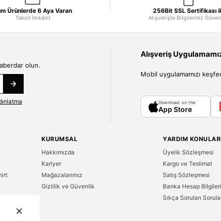
m Ürünlerde 6 Aya Varan
256Bit SSL Sertifikası i
Taksit İmkânı!
Alışverişte Bilgileriniz Güve
Alışveriş Uygulamamızı
haberdar olun.
Mobil uygulamamızı keşfedin
dınlatma
Download on the
App Store
KURUMSAL
YARDIM KONULAR
Hakkımızda
Üyelik Sözleşmesi
Kariyer
Kargo ve Teslimat
irt
Mağazalarımız
Satış Sözleşmesi
Gizlilik ve Güvenlik
Banka Hesap Bilgiler
Sıkça Sorulan Sorula
n