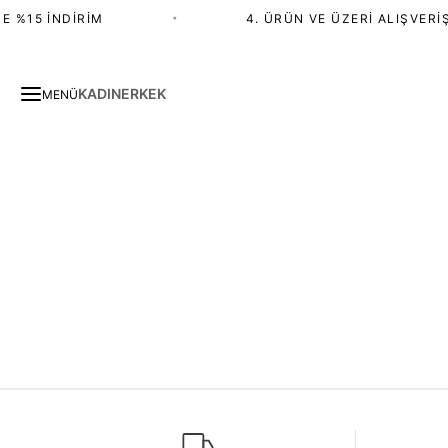
E %15 İNDIRIM
•
4. ÜRÜN VE ÜZERI ALIŞVERIŞ
KADIN
ERKEK
MENÜ