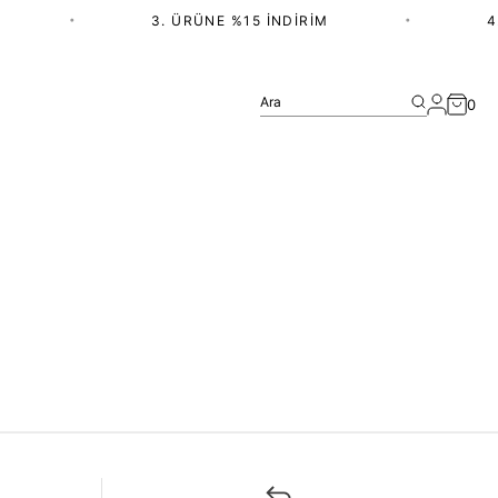
•
3. ÜRÜNE %15 İNDIRIM
•
4.
Ara
0