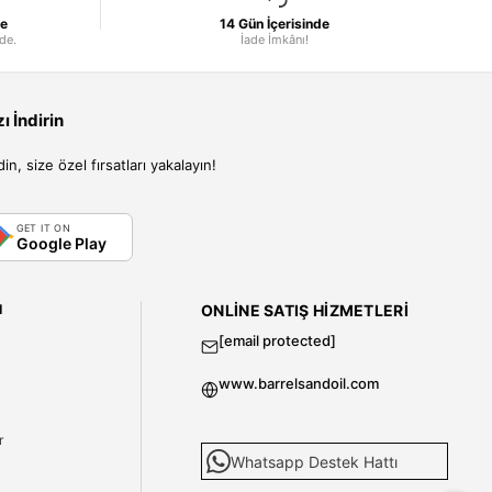
le
14 Gün İçerisinde
nde.
İade İmkânı!
 İndirin
, size özel fırsatları yakalayın!
GET IT ON
Google Play
I
ONLINE SATIŞ HIZMETLERI
[email protected]
www.barrelsandoil.com
i
r
Whatsapp Destek Hattı