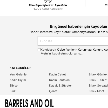
Tüm Siparişleriniz Aynı Gün
Tü
16.00'a Kadar Kargolanır.
En güncel haberler için kaydolun
Haber listemize kayıt olarak kampanyalardan ilk siz 
Kaydolarak
Kişisel Verilerin Korunması Kanunu Ay
Metni
'ni kabul etmiş olursunuz.
KATEGORILER
Yeni Gelenler
Kadın Ceket
Erkek Gömlek
Kadın Giyim
Kadın Pantolon
Erkek T-Shirt
Elbise
Kazak & Süveter
Erkek Sweatsh
Bluz
Çanta
Erkek Mont
Gömlek
Parfüm
Erkek Ceket
T-Shirt
Erkek Giyim
Erkek Pantolo
Sweatshirt
Çok Satanlar
İndirim