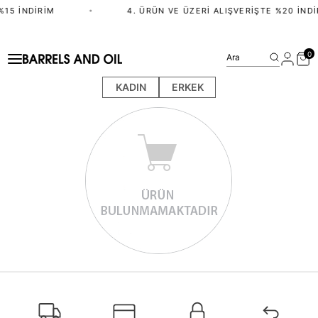
%15 İNDIRIM
•
4. ÜRÜN VE ÜZERI ALIŞVERIŞTE %20 İNDI
0
Ara
KADIN
ERKEK