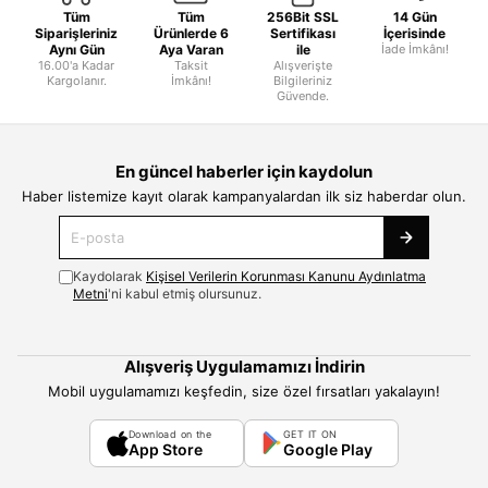
Tüm
Tüm
256Bit SSL
14 Gün
Siparişleriniz
Ürünlerde 6
Sertifikası
İçerisinde
Aynı Gün
Aya Varan
ile
İade İmkânı!
16.00'a Kadar
Taksit
Alışverişte
Kargolanır.
İmkânı!
Bilgileriniz
Güvende.
En güncel haberler için kaydolun
Haber listemize kayıt olarak kampanyalardan ilk siz haberdar olun.
Kaydolarak
Kişisel Verilerin Korunması Kanunu Aydınlatma
Metni
'ni kabul etmiş olursunuz.
Alışveriş Uygulamamızı İndirin
Mobil uygulamamızı keşfedin, size özel fırsatları yakalayın!
Download on the
GET IT ON
App Store
Google Play