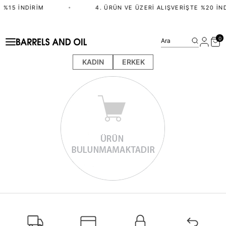
 %15 İNDIRIM
•
4. ÜRÜN VE ÜZERI ALIŞVERIŞTE %20 İN
0
Ara
KADIN
ERKEK