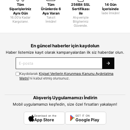
Tüm
Tüm
256Bit SSL
14 Gün
Siparişleriniz
Ürünlerde 6
Sertifikası
İçerisinde
Aynı Gün
Aya Varan
ile
İade İmkânı!
16.00'a Kadar
Taksit
Alışverişte
Kargolanır.
İmkânı!
Bilgileriniz
Güvende.
En güncel haberler için kaydolun
Haber listemize kayıt olarak kampanyalardan ilk siz haberdar olun.
Kaydolarak
Kişisel Verilerin Korunması Kanunu Aydınlatma
Metni
'ni kabul etmiş olursunuz.
Alışveriş Uygulamamızı İndirin
Mobil uygulamamızı keşfedin, size özel fırsatları yakalayın!
Download on the
GET IT ON
App Store
Google Play