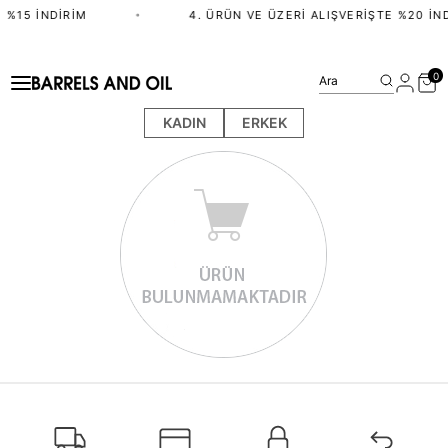
 %15 İNDIRIM
•
4. ÜRÜN VE ÜZERI ALIŞVERIŞTE %20 İN
0
Ara
KADIN
ERKEK