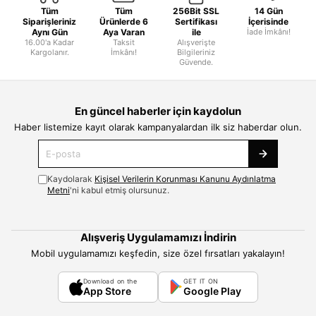
Tüm
Tüm
256Bit SSL
14 Gün
Siparişleriniz
Ürünlerde 6
Sertifikası
İçerisinde
Aynı Gün
Aya Varan
ile
İade İmkânı!
16.00'a Kadar
Taksit
Alışverişte
Kargolanır.
İmkânı!
Bilgileriniz
Güvende.
En güncel haberler için kaydolun
Haber listemize kayıt olarak kampanyalardan ilk siz haberdar olun.
Kaydolarak
Kişisel Verilerin Korunması Kanunu Aydınlatma
Metni
'ni kabul etmiş olursunuz.
Alışveriş Uygulamamızı İndirin
Mobil uygulamamızı keşfedin, size özel fırsatları yakalayın!
Download on the
GET IT ON
App Store
Google Play