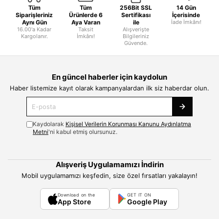
Tüm
Tüm
256Bit SSL
14 Gün
Siparişleriniz
Ürünlerde 6
Sertifikası
İçerisinde
Aynı Gün
Aya Varan
ile
İade İmkânı!
16.00'a Kadar
Taksit
Alışverişte
Kargolanır.
İmkânı!
Bilgileriniz
Güvende.
En güncel haberler için kaydolun
Haber listemize kayıt olarak kampanyalardan ilk siz haberdar olun.
Kaydolarak
Kişisel Verilerin Korunması Kanunu Aydınlatma
Metni
'ni kabul etmiş olursunuz.
Alışveriş Uygulamamızı İndirin
Mobil uygulamamızı keşfedin, size özel fırsatları yakalayın!
Download on the
GET IT ON
App Store
Google Play