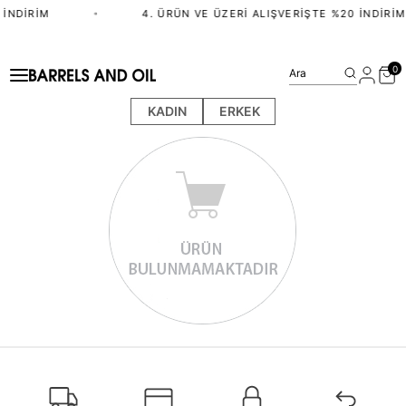
 İNDIRIM
•
4. ÜRÜN VE ÜZERI ALIŞVERIŞTE %20 İNDIRIM
0
Ara
KADIN
ERKEK