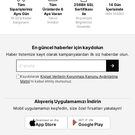
Tüm
Tüm
256Bit SSL
14 Gün
Siparişleriniz
Ürünlerde 6
Sertifikası
İçerisinde
Aynı Gün
Aya Varan
ile
İade İmkânı!
16.00'a Kadar
Taksit
Alışverişte
Kargolanır.
İmkânı!
Bilgileriniz
Güvende.
En güncel haberler için kaydolun
Haber listemize kayıt olarak kampanyalardan ilk siz haberdar olun.
Kaydolarak
Kişisel Verilerin Korunması Kanunu Aydınlatma
Metni
'ni kabul etmiş olursunuz.
Alışveriş Uygulamamızı İndirin
Mobil uygulamamızı keşfedin, size özel fırsatları yakalayın!
Download on the
GET IT ON
App Store
Google Play