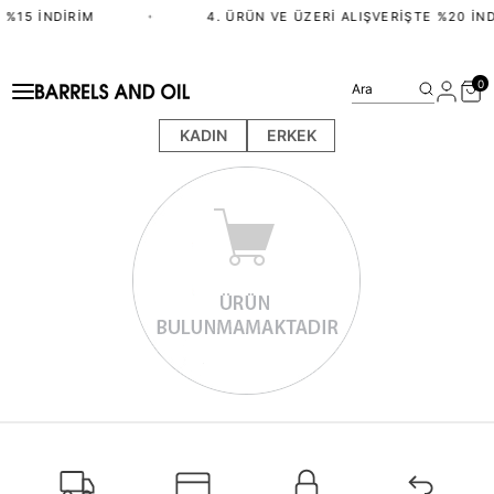
 %15 İNDIRIM
•
4. ÜRÜN VE ÜZERI ALIŞVERIŞTE %20 İND
0
Ara
KADIN
ERKEK