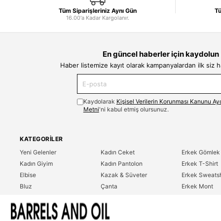
Tüm Siparişleriniz Aynı Gün
Tü
16.00'a Kadar Kargolanır.
En güncel haberler için kaydolun
Haber listemize kayıt olarak kampanyalardan ilk siz 
Kaydolarak
Kişisel Verilerin Korunması Kanunu Ay
Metni
'ni kabul etmiş olursunuz.
KATEGORILER
Yeni Gelenler
Kadın Ceket
Erkek Gömlek
Kadın Giyim
Kadın Pantolon
Erkek T-Shirt
Elbise
Kazak & Süveter
Erkek Sweatsh
Bluz
Çanta
Erkek Mont
Gömlek
Parfüm
Erkek Ceket
T-Shirt
Erkek Giyim
Erkek Pantolo
Sweatshirt
Çok Satanlar
İndirim