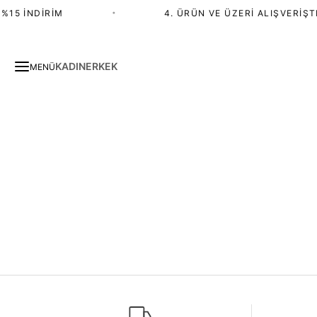
%15 İNDIRIM
•
4. ÜRÜN VE ÜZERI ALIŞVERIŞTE
KADIN
ERKEK
MENÜ