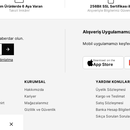
m Ürünlerde 6 Aya Varan
256Bit SSL Sertifikası i
Taksit İmkânı!
Alışverişte Bilgileriniz Güve
Alışveriş Uygulamamızı
haberdar olun.
Mobil uygulamamızı keşfedin
dınlatma
Download on the
App Store
KURUMSAL
YARDIM KONULAR
Hakkımızda
Üyelik Sözleşmesi
Kariyer
Kargo ve Teslimat
irt
Mağazalarımız
Satış Sözleşmesi
Gizlilik ve Güvenlik
Banka Hesap Bilgiler
Sıkça Sorulan Sorula
n