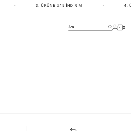
•
3. ÜRÜNE %15 İNDIRIM
•
4. 
Ara
0