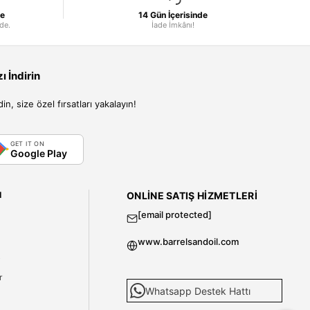
le
14 Gün İçerisinde
nde.
İade İmkânı!
 İndirin
, size özel fırsatları yakalayın!
GET IT ON
Google Play
I
ONLINE SATIŞ HIZMETLERI
[email protected]
www.barrelsandoil.com
i
r
Whatsapp Destek Hattı