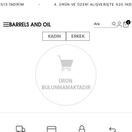
%15 İNDIRIM
•
4. ÜRÜN VE ÜZERI ALIŞVERIŞTE %20 İND
0
Ara
KADIN
ERKEK