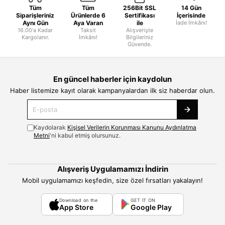
Tüm
Tüm
256Bit SSL
14 Gün
Siparişleriniz
Ürünlerde 6
Sertifikası
İçerisinde
Aynı Gün
Aya Varan
ile
İade İmkânı!
16.00'a Kadar
Taksit
Alışverişte
Kargolanır.
İmkânı!
Bilgileriniz
Güvende.
En güncel haberler için kaydolun
Haber listemize kayıt olarak kampanyalardan ilk siz haberdar olun.
Kaydolarak
Kişisel Verilerin Korunması Kanunu Aydınlatma
Metni
'ni kabul etmiş olursunuz.
Alışveriş Uygulamamızı İndirin
Mobil uygulamamızı keşfedin, size özel fırsatları yakalayın!
Download on the
GET IT ON
App Store
Google Play