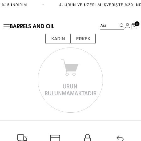
 %15 İNDIRIM
•
4. ÜRÜN VE ÜZERI ALIŞVERIŞTE %20 İND
0
Ara
KADIN
ERKEK