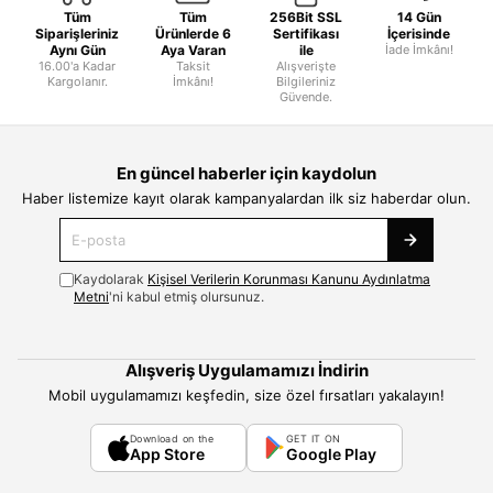
Tüm
Tüm
256Bit SSL
14 Gün
Siparişleriniz
Ürünlerde 6
Sertifikası
İçerisinde
Aynı Gün
Aya Varan
ile
İade İmkânı!
16.00'a Kadar
Taksit
Alışverişte
Kargolanır.
İmkânı!
Bilgileriniz
Güvende.
En güncel haberler için kaydolun
Haber listemize kayıt olarak kampanyalardan ilk siz haberdar olun.
Kaydolarak
Kişisel Verilerin Korunması Kanunu Aydınlatma
Metni
'ni kabul etmiş olursunuz.
Alışveriş Uygulamamızı İndirin
Mobil uygulamamızı keşfedin, size özel fırsatları yakalayın!
Download on the
GET IT ON
App Store
Google Play