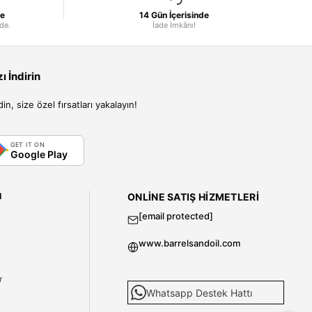
le
14 Gün İçerisinde
nde.
İade İmkânı!
 İndirin
, size özel fırsatları yakalayın!
GET IT ON
Google Play
I
ONLINE SATIŞ HIZMETLERI
[email protected]
www.barrelsandoil.com
i
r
Whatsapp Destek Hattı