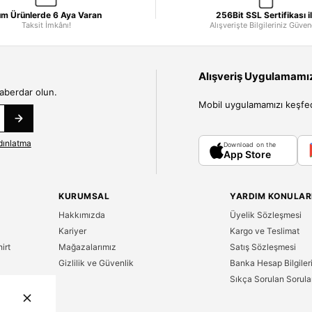
m Ürünlerde 6 Aya Varan
256Bit SSL Sertifikası i
Taksit İmkânı!
Alışverişte Bilgileriniz Güve
Alışveriş Uygulamamızı
haberdar olun.
Mobil uygulamamızı keşfedin
dınlatma
Download on the
App Store
KURUMSAL
YARDIM KONULAR
Hakkımızda
Üyelik Sözleşmesi
Kariyer
Kargo ve Teslimat
irt
Mağazalarımız
Satış Sözleşmesi
Gizlilik ve Güvenlik
Banka Hesap Bilgiler
Sıkça Sorulan Sorula
n