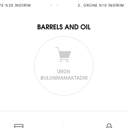
E %20 İNDIRIM
•
•
2.⁠ ⁠ÜRÜNE %10 İNDIRIM