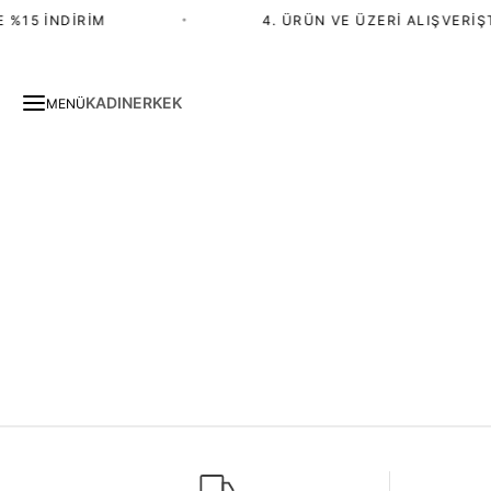
 %15 İNDIRIM
•
4. ÜRÜN VE ÜZERI ALIŞVERIŞT
KADIN
ERKEK
MENÜ