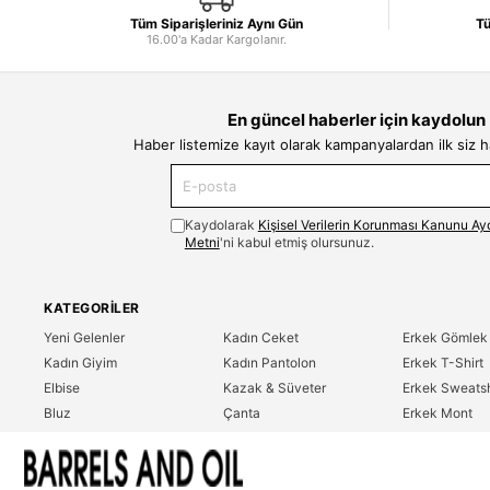
Tüm Siparişleriniz Aynı Gün
Tü
16.00'a Kadar Kargolanır.
En güncel haberler için kaydolun
Haber listemize kayıt olarak kampanyalardan ilk siz 
Kaydolarak
Kişisel Verilerin Korunması Kanunu Ay
Metni
'ni kabul etmiş olursunuz.
KATEGORILER
Yeni Gelenler
Kadın Ceket
Erkek Gömlek
Kadın Giyim
Kadın Pantolon
Erkek T-Shirt
Elbise
Kazak & Süveter
Erkek Sweatsh
Bluz
Çanta
Erkek Mont
Gömlek
Parfüm
Erkek Ceket
T-Shirt
Erkek Giyim
Erkek Pantolo
Sweatshirt
Çok Satanlar
İndirim