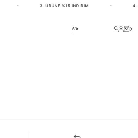
•
3. ÜRÜNE %15 İNDIRIM
•
4. 
Ara
0