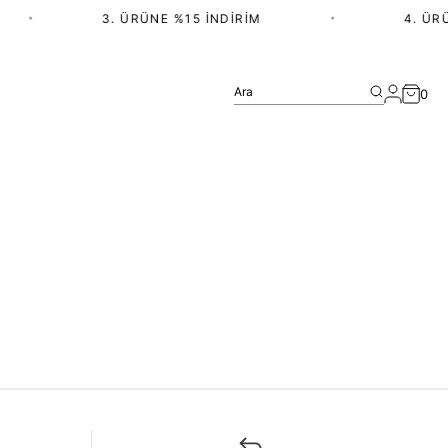
•
3. ÜRÜNE %15 İNDIRIM
•
4. ÜRÜ
Ara
0