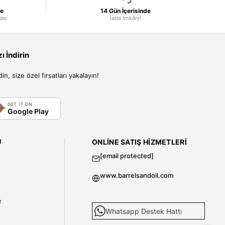
le
14 Gün İçerisinde
nde.
İade İmkânı!
 İndirin
, size özel fırsatları yakalayın!
GET IT ON
Google Play
I
ONLINE SATIŞ HIZMETLERI
[email protected]
www.barrelsandoil.com
i
r
Whatsapp Destek Hattı