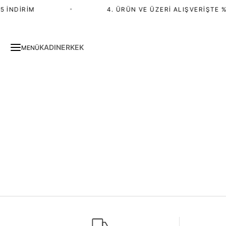
 İNDIRIM
•
4. ÜRÜN VE ÜZERI ALIŞVERIŞTE %
KADIN
ERKEK
MENÜ