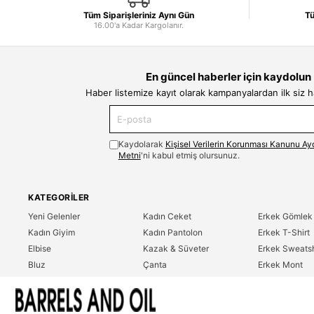
Tüm Siparişleriniz Aynı Gün
Tü
16.00'a Kadar Kargolanır.
En güncel haberler için kaydolun
Haber listemize kayıt olarak kampanyalardan ilk siz 
Kaydolarak
Kişisel Verilerin Korunması Kanunu Ay
Metni
'ni kabul etmiş olursunuz.
KATEGORILER
Yeni Gelenler
Kadın Ceket
Erkek Gömlek
Kadın Giyim
Kadın Pantolon
Erkek T-Shirt
Elbise
Kazak & Süveter
Erkek Sweatsh
Bluz
Çanta
Erkek Mont
Gömlek
Parfüm
Erkek Ceket
T-Shirt
Erkek Giyim
Erkek Pantolo
Sweatshirt
Çok Satanlar
İndirim