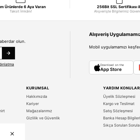
m Ürünlerde 6 Aya Varan
256Bit SSL Sertifikası i
Taksit İmkânı!
Alışverişte Bilgileriniz Güve
Alışveriş Uygulamamızı
haberdar olun.
Mobil uygulamamızı keşfedin
dınlatma
Download on the
App Store
KURUMSAL
YARDIM KONULAR
Hakkımızda
Üyelik Sözleşmesi
Kariyer
Kargo ve Teslimat
irt
Mağazalarımız
Satış Sözleşmesi
Gizlilik ve Güvenlik
Banka Hesap Bilgiler
Sıkça Sorulan Sorula
n