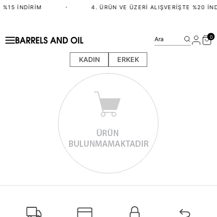
 %15 İNDIRIM
•
4. ÜRÜN VE ÜZERI ALIŞVERIŞTE %20 İND
0
Ara
KADIN
ERKEK