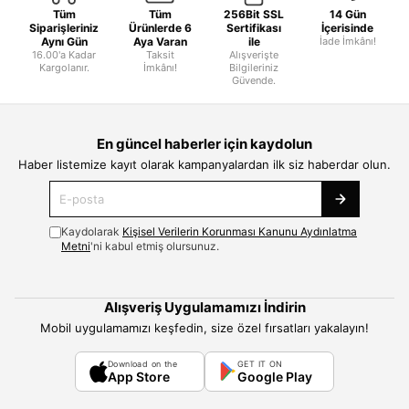
Tüm
Tüm
256Bit SSL
14 Gün
Siparişleriniz
Ürünlerde 6
Sertifikası
İçerisinde
Aynı Gün
Aya Varan
ile
İade İmkânı!
16.00'a Kadar
Taksit
Alışverişte
Kargolanır.
İmkânı!
Bilgileriniz
Güvende.
En güncel haberler için kaydolun
Haber listemize kayıt olarak kampanyalardan ilk siz haberdar olun.
Kaydolarak
Kişisel Verilerin Korunması Kanunu Aydınlatma
Metni
'ni kabul etmiş olursunuz.
Alışveriş Uygulamamızı İndirin
Mobil uygulamamızı keşfedin, size özel fırsatları yakalayın!
Download on the
GET IT ON
App Store
Google Play