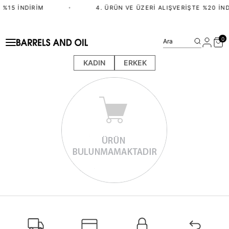
 %15 İNDIRIM
•
4. ÜRÜN VE ÜZERI ALIŞVERIŞTE %20 İND
0
Ara
KADIN
ERKEK