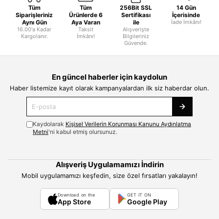
Tüm
Tüm
256Bit SSL
14 Gün
Siparişleriniz
Ürünlerde 6
Sertifikası
İçerisinde
Aynı Gün
Aya Varan
ile
İade İmkânı!
16.00'a Kadar
Taksit
Alışverişte
Kargolanır.
İmkânı!
Bilgileriniz
Güvende.
En güncel haberler için kaydolun
Haber listemize kayıt olarak kampanyalardan ilk siz haberdar olun.
Kaydolarak
Kişisel Verilerin Korunması Kanunu Aydınlatma
Metni
'ni kabul etmiş olursunuz.
Alışveriş Uygulamamızı İndirin
Mobil uygulamamızı keşfedin, size özel fırsatları yakalayın!
Download on the
GET IT ON
App Store
Google Play