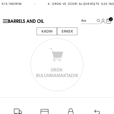
 %15 İNDIRIM
•
4. ÜRÜN VE ÜZERI ALIŞVERIŞTE %20 İND
0
Ara
KADIN
ERKEK