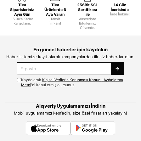
Tüm
Tüm
256Bit SSL
14 Gün
Siparişleriniz
Ürünlerde 6
Sertifikası
İçerisinde
Aynı Gün
Aya Varan
ile
İade İmkânı!
16.00'a Kadar
Taksit
Alışverişte
Kargolanır.
İmkânı!
Bilgileriniz
Güvende.
En güncel haberler için kaydolun
Haber listemize kayıt olarak kampanyalardan ilk siz haberdar olun.
Kaydolarak
Kişisel Verilerin Korunması Kanunu Aydınlatma
Metni
'ni kabul etmiş olursunuz.
Alışveriş Uygulamamızı İndirin
Mobil uygulamamızı keşfedin, size özel fırsatları yakalayın!
Download on the
GET IT ON
App Store
Google Play