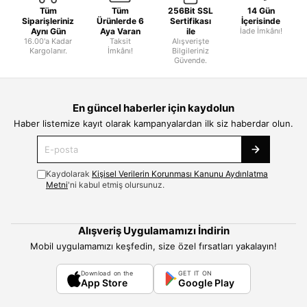
Tüm
Tüm
256Bit SSL
14 Gün
Siparişleriniz
Ürünlerde 6
Sertifikası
İçerisinde
Aynı Gün
Aya Varan
ile
İade İmkânı!
16.00'a Kadar
Taksit
Alışverişte
Kargolanır.
İmkânı!
Bilgileriniz
Güvende.
En güncel haberler için kaydolun
Haber listemize kayıt olarak kampanyalardan ilk siz haberdar olun.
Kaydolarak
Kişisel Verilerin Korunması Kanunu Aydınlatma
Metni
'ni kabul etmiş olursunuz.
Alışveriş Uygulamamızı İndirin
Mobil uygulamamızı keşfedin, size özel fırsatları yakalayın!
Download on the
GET IT ON
App Store
Google Play