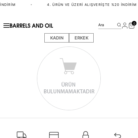
İNDIRIM
•
4. ÜRÜN VE ÜZERI ALIŞVERIŞTE %20 İNDIRIM
0
Ara
KADIN
ERKEK