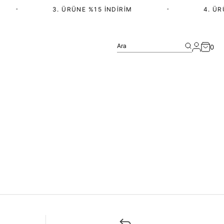
•
3. ÜRÜNE %15 İNDIRIM
•
4. ÜRÜ
Ara
0