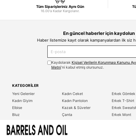
Tüm Siparişleriniz Aynı Gün
Tü
16.00'a Kadar Kargolanır.
En güncel haberler için kaydolun
Haber listemize kayıt olarak kampanyalardan ilk siz 
Kaydolarak
Kişisel Verilerin Korunması Kanunu Ay
Metni
'ni kabul etmiş olursunuz.
KATEGORILER
Yeni Gelenler
Kadın Ceket
Erkek Gömlek
Kadın Giyim
Kadın Pantolon
Erkek T-Shirt
Elbise
Kazak & Süveter
Erkek Sweatsh
Bluz
Çanta
Erkek Mont
Gömlek
Parfüm
Erkek Ceket
T-Shirt
Erkek Giyim
Erkek Pantolo
Sweatshirt
Çok Satanlar
İndirim