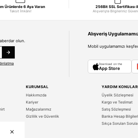
m Ürünlerde 6 Aya Varan
256Bit SSL Sertifikası i
Taksit İmkânı!
Alışverişte Bilgileriniz Güve
Alışveriş Uygulamamızı
haberdar olun.
Mobil uygulamamızı keşfedin
dınlatma
Download on the
App Store
KURUMSAL
YARDIM KONULAR
Hakkımızda
Üyelik Sözleşmesi
Kariyer
Kargo ve Teslimat
irt
Mağazalarımız
Satış Sözleşmesi
Gizlilik ve Güvenlik
Banka Hesap Bilgiler
Sıkça Sorulan Sorula
n