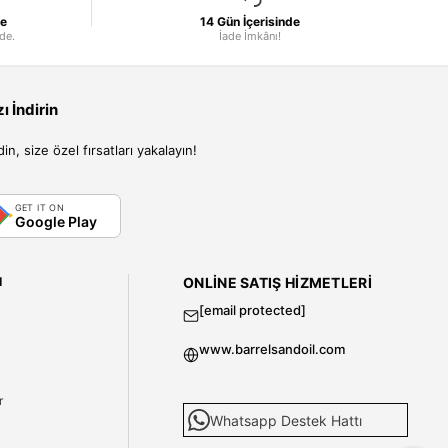
le
14 Gün İçerisinde
nde.
İade İmkânı!
 İndirin
, size özel fırsatları yakalayın!
GET IT ON
Google Play
I
ONLINE SATIŞ HIZMETLERI
[email protected]
www.barrelsandoil.com
i
r
Whatsapp Destek Hattı