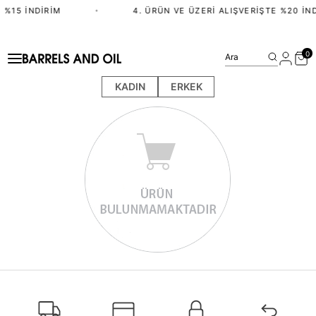
 %15 İNDIRIM
•
4. ÜRÜN VE ÜZERI ALIŞVERIŞTE %20 İND
0
Ara
KADIN
ERKEK