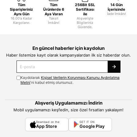
Tüm
Tüm
256Bit SSL
14 Gün
Siparişleriniz
Ürünlerde 6
Sertifikası
İçerisinde
Aynı Gün
Aya Varan
ile
İade İmkânı!
16.00'a Kadar
Taksit
Alışverişte
Kargolanır.
İmkânı!
Bilgileriniz
Güvende.
En güncel haberler için kaydolun
Haber listemize kayıt olarak kampanyalardan ilk siz haberdar olun.
Kaydolarak
Kişisel Verilerin Korunması Kanunu Aydınlatma
Metni
'ni kabul etmiş olursunuz.
Alışveriş Uygulamamızı İndirin
Mobil uygulamamızı keşfedin, size özel fırsatları yakalayın!
Download on the
GET IT ON
App Store
Google Play