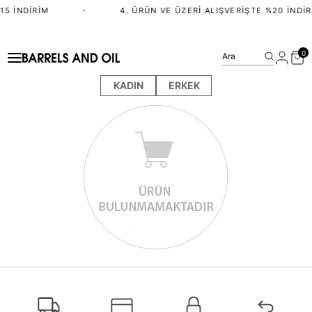
15 İNDIRIM
•
4. ÜRÜN VE ÜZERI ALIŞVERIŞTE %20 İNDIR
0
Ara
KADIN
ERKEK