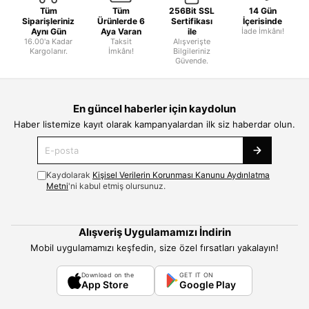
Tüm
Tüm
256Bit SSL
14 Gün
Siparişleriniz
Ürünlerde 6
Sertifikası
İçerisinde
Aynı Gün
Aya Varan
ile
İade İmkânı!
16.00'a Kadar
Taksit
Alışverişte
Kargolanır.
İmkânı!
Bilgileriniz
Güvende.
En güncel haberler için kaydolun
Haber listemize kayıt olarak kampanyalardan ilk siz haberdar olun.
Kaydolarak
Kişisel Verilerin Korunması Kanunu Aydınlatma
Metni
'ni kabul etmiş olursunuz.
Alışveriş Uygulamamızı İndirin
Mobil uygulamamızı keşfedin, size özel fırsatları yakalayın!
Download on the
GET IT ON
App Store
Google Play