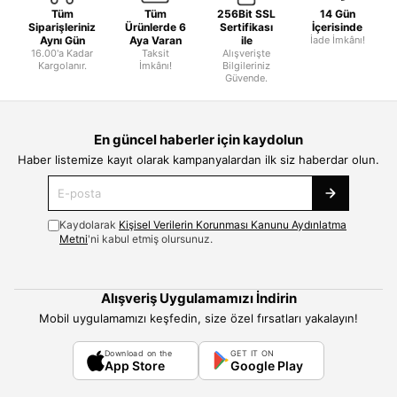
Tüm
Tüm
256Bit SSL
14 Gün
Siparişleriniz
Ürünlerde 6
Sertifikası
İçerisinde
Aynı Gün
Aya Varan
ile
İade İmkânı!
16.00'a Kadar
Taksit
Alışverişte
Kargolanır.
İmkânı!
Bilgileriniz
Güvende.
En güncel haberler için kaydolun
Haber listemize kayıt olarak kampanyalardan ilk siz haberdar olun.
Kaydolarak
Kişisel Verilerin Korunması Kanunu Aydınlatma
Metni
'ni kabul etmiş olursunuz.
Alışveriş Uygulamamızı İndirin
Mobil uygulamamızı keşfedin, size özel fırsatları yakalayın!
Download on the
GET IT ON
App Store
Google Play