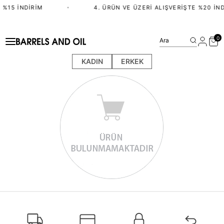
 %15 İNDIRIM
•
4. ÜRÜN VE ÜZERI ALIŞVERIŞTE %20 İND
0
Ara
KADIN
ERKEK