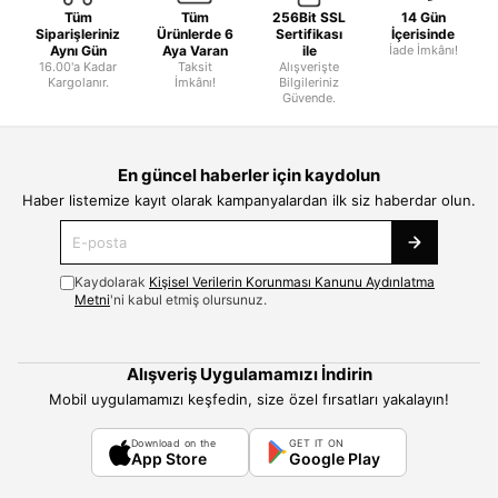
Tüm
Tüm
256Bit SSL
14 Gün
Siparişleriniz
Ürünlerde 6
Sertifikası
İçerisinde
Aynı Gün
Aya Varan
ile
İade İmkânı!
16.00'a Kadar
Taksit
Alışverişte
Kargolanır.
İmkânı!
Bilgileriniz
Güvende.
En güncel haberler için kaydolun
Haber listemize kayıt olarak kampanyalardan ilk siz haberdar olun.
Kaydolarak
Kişisel Verilerin Korunması Kanunu Aydınlatma
Metni
'ni kabul etmiş olursunuz.
Alışveriş Uygulamamızı İndirin
Mobil uygulamamızı keşfedin, size özel fırsatları yakalayın!
Download on the
GET IT ON
App Store
Google Play