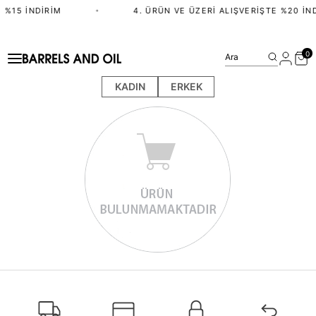
 %15 İNDIRIM
•
4. ÜRÜN VE ÜZERI ALIŞVERIŞTE %20 İN
0
Ara
KADIN
ERKEK