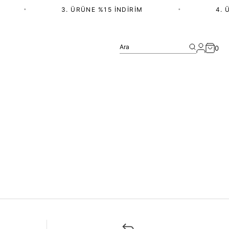
•
3. ÜRÜNE %15 İNDIRIM
•
4. Ü
Ara
0