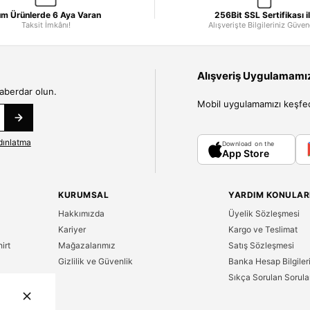
m Ürünlerde 6 Aya Varan
256Bit SSL Sertifikası i
Taksit İmkânı!
Alışverişte Bilgileriniz Güve
Alışveriş Uygulamamızı
haberdar olun.
Mobil uygulamamızı keşfedin
dınlatma
Download on the
App Store
KURUMSAL
YARDIM KONULAR
Hakkımızda
Üyelik Sözleşmesi
Kariyer
Kargo ve Teslimat
irt
Mağazalarımız
Satış Sözleşmesi
Gizlilik ve Güvenlik
Banka Hesap Bilgiler
Sıkça Sorulan Sorula
n