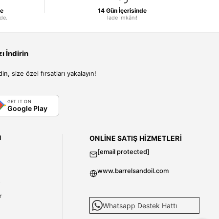
le
14 Gün İçerisinde
nde.
İade İmkânı!
 İndirin
, size özel fırsatları yakalayın!
GET IT ON
Google Play
I
ONLINE SATIŞ HIZMETLERI
[email protected]
www.barrelsandoil.com
i
r
Whatsapp Destek Hattı