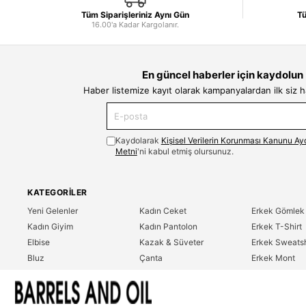
Tüm Siparişleriniz Aynı Gün
Tü
16.00'a Kadar Kargolanır.
En güncel haberler için kaydolun
Haber listemize kayıt olarak kampanyalardan ilk siz 
Kaydolarak
Kişisel Verilerin Korunması Kanunu Ay
Metni
'ni kabul etmiş olursunuz.
KATEGORILER
Yeni Gelenler
Kadın Ceket
Erkek Gömlek
Kadın Giyim
Kadın Pantolon
Erkek T-Shirt
Elbise
Kazak & Süveter
Erkek Sweatsh
Bluz
Çanta
Erkek Mont
Gömlek
Parfüm
Erkek Ceket
T-Shirt
Erkek Giyim
Erkek Pantolo
Sweatshirt
Çok Satanlar
İndirim