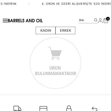
5 İNDIRIM
•
4. ÜRÜN VE ÜZERI ALIŞVERIŞTE %20 İNDIR
0
Ara
KADIN
ERKEK