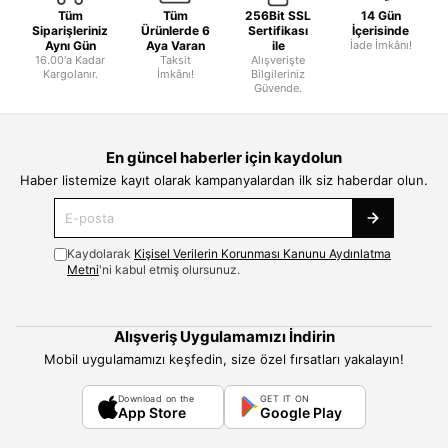
Tüm
Tüm
256Bit SSL
14 Gün
Siparişleriniz
Ürünlerde 6
Sertifikası
İçerisinde
Aynı Gün
Aya Varan
ile
İade İmkânı!
16.00'a Kadar
Taksit
Alışverişte
Kargolanır.
İmkânı!
Bilgileriniz
Güvende.
En güncel haberler için kaydolun
Haber listemize kayıt olarak kampanyalardan ilk siz haberdar olun.
Kaydolarak
Kişisel Verilerin Korunması Kanunu Aydınlatma
Metni
'ni kabul etmiş olursunuz.
Alışveriş Uygulamamızı İndirin
Mobil uygulamamızı keşfedin, size özel fırsatları yakalayın!
Download on the
GET IT ON
App Store
Google Play