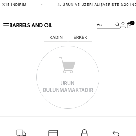
 %15 İNDIRIM
•
4. ÜRÜN VE ÜZERI ALIŞVERIŞTE %20 İN
0
Ara
KADIN
ERKEK