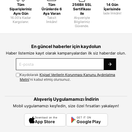
Tüm
Tüm
256Bit SSL
14 Gün
Siparişleriniz
Ürünlerde 6
Sertifikası
İçerisinde
Aynı Gün
Aya Varan
ile
İade İmkânı!
16.00'a Kadar
Taksit
Alışverişte
Kargolanır.
İmkânı!
Bilgileriniz
Güvende.
En güncel haberler için kaydolun
Haber listemize kayıt olarak kampanyalardan ilk siz haberdar olun.
Kaydolarak
Kişisel Verilerin Korunması Kanunu Aydınlatma
Metni
'ni kabul etmiş olursunuz.
Alışveriş Uygulamamızı İndirin
Mobil uygulamamızı keşfedin, size özel fırsatları yakalayın!
Download on the
GET IT ON
App Store
Google Play