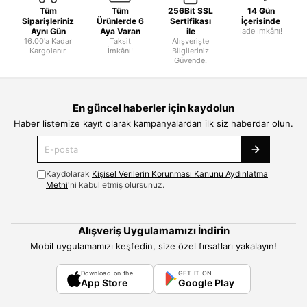
Tüm
Tüm
256Bit SSL
14 Gün
Siparişleriniz
Ürünlerde 6
Sertifikası
İçerisinde
Aynı Gün
Aya Varan
ile
İade İmkânı!
16.00'a Kadar
Taksit
Alışverişte
Kargolanır.
İmkânı!
Bilgileriniz
Güvende.
En güncel haberler için kaydolun
Haber listemize kayıt olarak kampanyalardan ilk siz haberdar olun.
Kaydolarak
Kişisel Verilerin Korunması Kanunu Aydınlatma
Metni
'ni kabul etmiş olursunuz.
Alışveriş Uygulamamızı İndirin
Mobil uygulamamızı keşfedin, size özel fırsatları yakalayın!
Download on the
GET IT ON
App Store
Google Play