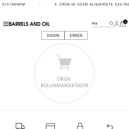
 %15 İNDIRIM
•
4. ÜRÜN VE ÜZERI ALIŞVERIŞTE %20 İN
0
Ara
KADIN
ERKEK