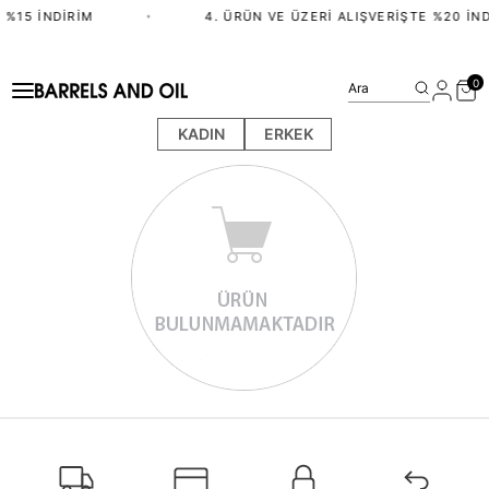
 %15 İNDIRIM
•
4. ÜRÜN VE ÜZERI ALIŞVERIŞTE %20 İND
0
Ara
KADIN
ERKEK