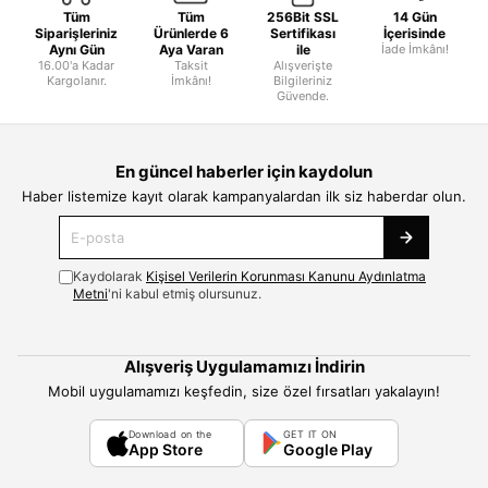
Tüm
Tüm
256Bit SSL
14 Gün
Siparişleriniz
Ürünlerde 6
Sertifikası
İçerisinde
Aynı Gün
Aya Varan
ile
İade İmkânı!
16.00'a Kadar
Taksit
Alışverişte
Kargolanır.
İmkânı!
Bilgileriniz
Güvende.
En güncel haberler için kaydolun
Haber listemize kayıt olarak kampanyalardan ilk siz haberdar olun.
Kaydolarak
Kişisel Verilerin Korunması Kanunu Aydınlatma
Metni
'ni kabul etmiş olursunuz.
Alışveriş Uygulamamızı İndirin
Mobil uygulamamızı keşfedin, size özel fırsatları yakalayın!
Download on the
GET IT ON
App Store
Google Play