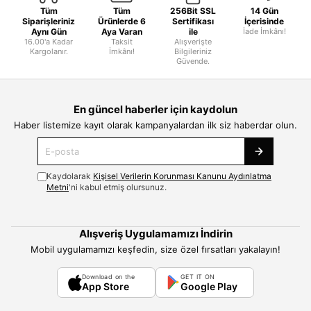
Tüm
Tüm
256Bit SSL
14 Gün
Siparişleriniz
Ürünlerde 6
Sertifikası
İçerisinde
Aynı Gün
Aya Varan
ile
İade İmkânı!
16.00'a Kadar
Taksit
Alışverişte
Kargolanır.
İmkânı!
Bilgileriniz
Güvende.
En güncel haberler için kaydolun
Haber listemize kayıt olarak kampanyalardan ilk siz haberdar olun.
Kaydolarak
Kişisel Verilerin Korunması Kanunu Aydınlatma
Metni
'ni kabul etmiş olursunuz.
Alışveriş Uygulamamızı İndirin
Mobil uygulamamızı keşfedin, size özel fırsatları yakalayın!
Download on the
GET IT ON
App Store
Google Play