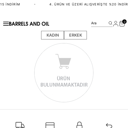
15 İNDIRIM
•
4. ÜRÜN VE ÜZERI ALIŞVERIŞTE %20 İNDIR
0
Ara
KADIN
ERKEK