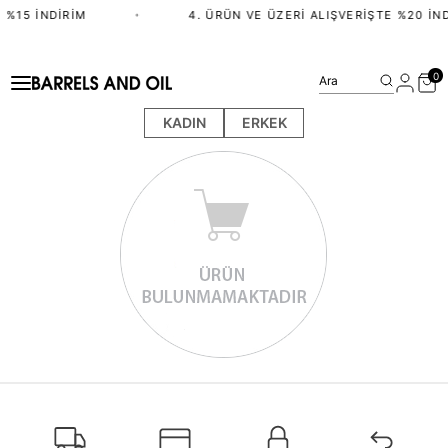
 %15 İNDIRIM
•
4. ÜRÜN VE ÜZERI ALIŞVERIŞTE %20 İND
0
Ara
KADIN
ERKEK