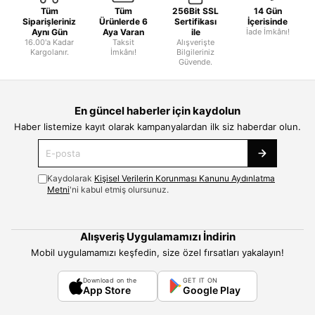
Tüm
Tüm
256Bit SSL
14 Gün
Siparişleriniz
Ürünlerde 6
Sertifikası
İçerisinde
Aynı Gün
Aya Varan
ile
İade İmkânı!
16.00'a Kadar
Taksit
Alışverişte
Kargolanır.
İmkânı!
Bilgileriniz
Güvende.
En güncel haberler için kaydolun
Haber listemize kayıt olarak kampanyalardan ilk siz haberdar olun.
Kaydolarak
Kişisel Verilerin Korunması Kanunu Aydınlatma
Metni
'ni kabul etmiş olursunuz.
Alışveriş Uygulamamızı İndirin
Mobil uygulamamızı keşfedin, size özel fırsatları yakalayın!
Download on the
GET IT ON
App Store
Google Play