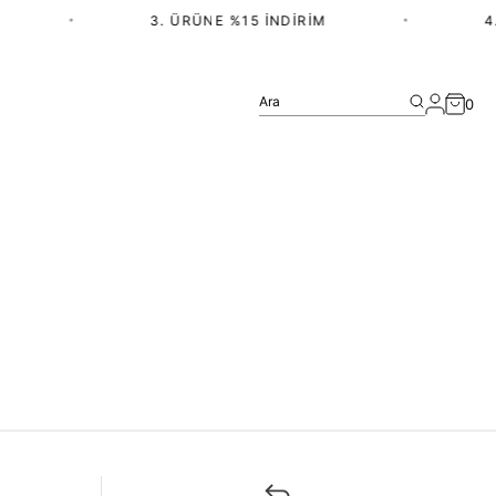
•
3. ÜRÜNE %15 İNDIRIM
•
4.
Ara
0