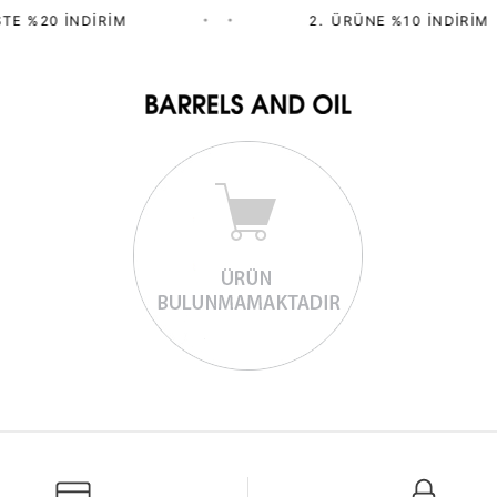
TE %20 İNDIRIM
•
•
2.⁠ ⁠ÜRÜNE %10 İNDIRIM