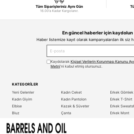
Tüm Siparişleriniz Aynı Gün
Tü
16.00'a Kadar Kargolanır.
En güncel haberler için kaydolun
Haber listemize kayıt olarak kampanyalardan ilk siz 
Kaydolarak
Kişisel Verilerin Korunması Kanunu Ay
Metni
'ni kabul etmiş olursunuz.
KATEGORILER
Yeni Gelenler
Kadın Ceket
Erkek Gömlek
Kadın Giyim
Kadın Pantolon
Erkek T-Shirt
Elbise
Kazak & Süveter
Erkek Sweatsh
Bluz
Çanta
Erkek Mont
Gömlek
Parfüm
Erkek Ceket
T-Shirt
Erkek Giyim
Erkek Pantolo
Sweatshirt
Çok Satanlar
İndirim