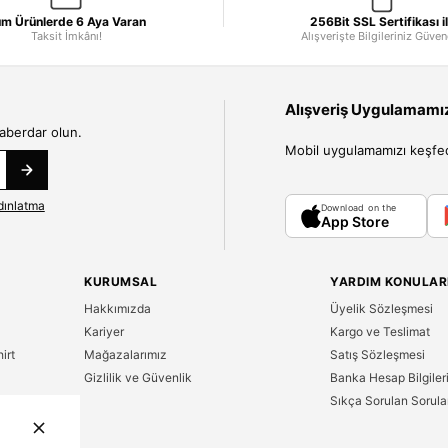
m Ürünlerde 6 Aya Varan
256Bit SSL Sertifikası i
Taksit İmkânı!
Alışverişte Bilgileriniz Güve
Alışveriş Uygulamamızı
haberdar olun.
Mobil uygulamamızı keşfedin
dınlatma
Download on the
App Store
KURUMSAL
YARDIM KONULAR
Hakkımızda
Üyelik Sözleşmesi
Kariyer
Kargo ve Teslimat
irt
Mağazalarımız
Satış Sözleşmesi
Gizlilik ve Güvenlik
Banka Hesap Bilgiler
Sıkça Sorulan Sorula
n