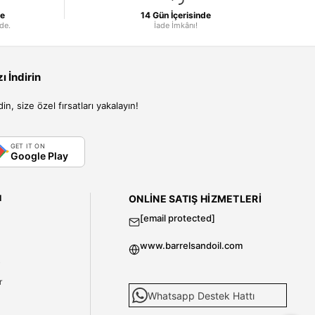
le
14 Gün İçerisinde
nde.
İade İmkânı!
 İndirin
, size özel fırsatları yakalayın!
GET IT ON
Google Play
I
ONLINE SATIŞ HIZMETLERI
[email protected]
www.barrelsandoil.com
i
r
Whatsapp Destek Hattı