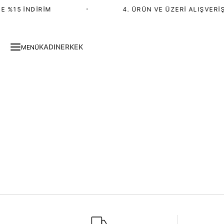
E %15 İNDIRIM
•
4. ÜRÜN VE ÜZERI ALIŞVERIŞ
KADIN
ERKEK
MENÜ