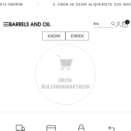
%15 İNDIRIM
•
4. ÜRÜN VE ÜZERI ALIŞVERIŞTE %20 İND
0
Ara
KADIN
ERKEK