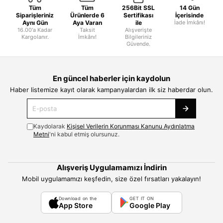
Tüm
Tüm
256Bit SSL
14 Gün
Siparişleriniz
Ürünlerde 6
Sertifikası
İçerisinde
Aynı Gün
Aya Varan
ile
İade İmkânı!
16.00'a Kadar
Taksit
Alışverişte
Kargolanır.
İmkânı!
Bilgileriniz
Güvende.
En güncel haberler için kaydolun
Haber listemize kayıt olarak kampanyalardan ilk siz haberdar olun.
Kaydolarak
Kişisel Verilerin Korunması Kanunu Aydınlatma
Metni
'ni kabul etmiş olursunuz.
Alışveriş Uygulamamızı İndirin
Mobil uygulamamızı keşfedin, size özel fırsatları yakalayın!
Download on the
GET IT ON
App Store
Google Play