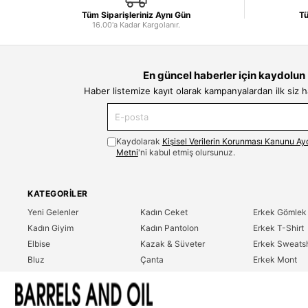
Tüm Siparişleriniz Aynı Gün
Tü
16.00'a Kadar Kargolanır.
En güncel haberler için kaydolun
Haber listemize kayıt olarak kampanyalardan ilk siz 
Kaydolarak
Kişisel Verilerin Korunması Kanunu Ay
Metni
'ni kabul etmiş olursunuz.
KATEGORILER
Yeni Gelenler
Kadın Ceket
Erkek Gömlek
Kadın Giyim
Kadın Pantolon
Erkek T-Shirt
Elbise
Kazak & Süveter
Erkek Sweatsh
Bluz
Çanta
Erkek Mont
Gömlek
Parfüm
Erkek Ceket
T-Shirt
Erkek Giyim
Erkek Pantolo
Sweatshirt
Çok Satanlar
İndirim