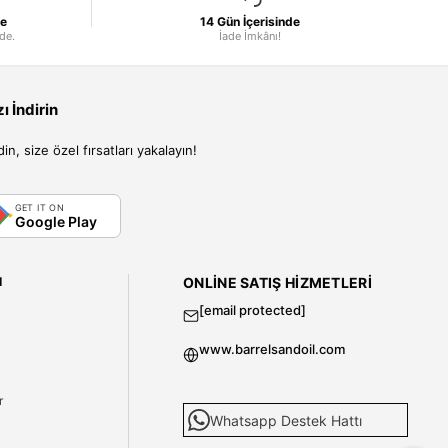
le
14 Gün İçerisinde
nde.
İade İmkânı!
 İndirin
, size özel fırsatları yakalayın!
GET IT ON
Google Play
I
ONLINE SATIŞ HIZMETLERI
[email protected]
www.barrelsandoil.com
i
r
Whatsapp Destek Hattı