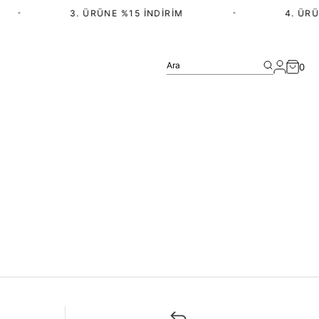
•
3. ÜRÜNE %15 İNDIRIM
•
4. ÜRÜ
Ara
0