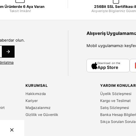
m Ürünlerde 6 Aya Varan
256Bit SSL Sertifikası i
Taksit İmkânı!
Alışverişte Bilgileriniz Güve
Alışveriş Uygulamamızı
haberdar olun.
Mobil uygulamamızı keşfedin
dınlatma
Download on the
App Store
KURUMSAL
YARDIM KONULAR
Hakkımızda
Üyelik Sözleşmesi
Kariyer
Kargo ve Teslimat
irt
Mağazalarımız
Satış Sözleşmesi
Gizlilik ve Güvenlik
Banka Hesap Bilgiler
Sıkça Sorulan Sorula
n