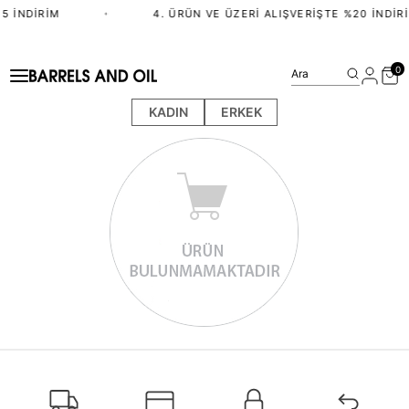
5 İNDIRIM
•
4. ÜRÜN VE ÜZERI ALIŞVERIŞTE %20 İNDIR
0
Ara
KADIN
ERKEK