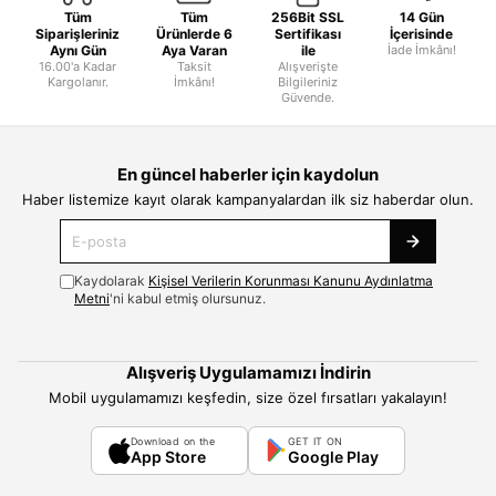
Tüm
Tüm
256Bit SSL
14 Gün
Siparişleriniz
Ürünlerde 6
Sertifikası
İçerisinde
Aynı Gün
Aya Varan
ile
İade İmkânı!
16.00'a Kadar
Taksit
Alışverişte
Kargolanır.
İmkânı!
Bilgileriniz
Güvende.
En güncel haberler için kaydolun
Haber listemize kayıt olarak kampanyalardan ilk siz haberdar olun.
Kaydolarak
Kişisel Verilerin Korunması Kanunu Aydınlatma
Metni
'ni kabul etmiş olursunuz.
Alışveriş Uygulamamızı İndirin
Mobil uygulamamızı keşfedin, size özel fırsatları yakalayın!
Download on the
GET IT ON
App Store
Google Play