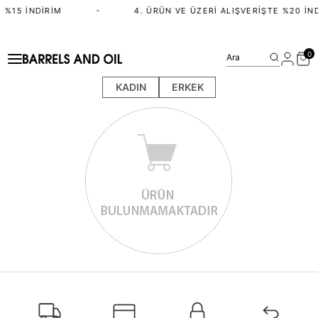
 %15 İNDIRIM
•
4. ÜRÜN VE ÜZERI ALIŞVERIŞTE %20 İN
0
Ara
KADIN
ERKEK