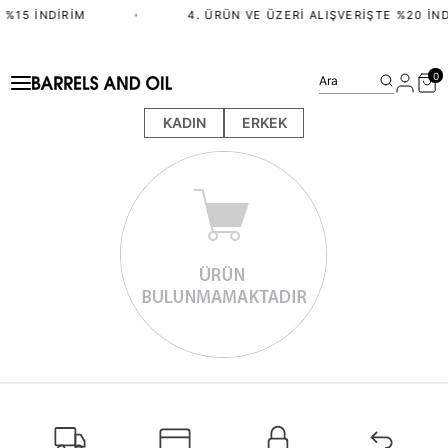
 %15 İNDIRIM
•
4. ÜRÜN VE ÜZERI ALIŞVERIŞTE %20 İND
0
Ara
KADIN
ERKEK