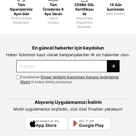
Tüm
Tüm
256Bit SSL
14 Gün
Siparişleriniz
Ürünlerde 6
Sertifikası
İçerisinde
Aynı Gün
Aya Varan
ile
İade İmkânı!
16.00'a Kadar
Taksit
Alışverişte
Kargolanır.
İmkânı!
Bilgileriniz
Güvende.
En güncel haberler için kaydolun
Haber listemize kayıt olarak kampanyalardan ilk siz haberdar olun.
Kaydolarak
Kişisel Verilerin Korunması Kanunu Aydınlatma
Metni
'ni kabul etmiş olursunuz.
Alışveriş Uygulamamızı İndirin
Mobil uygulamamızı keşfedin, size özel fırsatları yakalayın!
Download on the
GET IT ON
App Store
Google Play